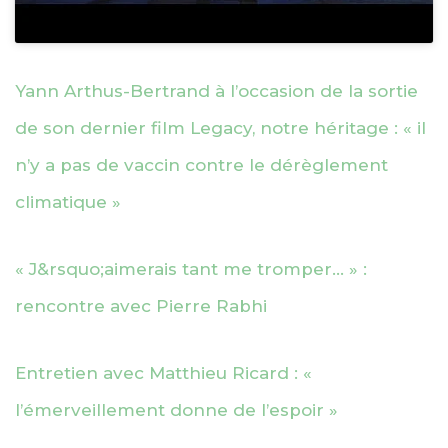
Yann Arthus-Bertrand à l’occasion de la sortie
de son dernier film Legacy, notre héritage : « il
n’y a pas de vaccin contre le dérèglement
climatique »
« J&rsquo;aimerais tant me tromper… » :
rencontre avec Pierre Rabhi
Entretien avec Matthieu Ricard : «
l’émerveillement donne de l’espoir »