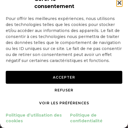
de supprimant la combustion et
consentement
deconsommer à minima 2 fois moins
Pour offrir les meilleures expériences, nous utilisons
d’électricité. Cette façon de penser est
des technologies telles que les cookies pour stocker
Lire
CLIMAT
POLLUTIONS
SOCIÉTÉ
l'article
et/ou accéder aux informations des appareils. Le fait de
d’autant plus importante pour nous que
Le Mexique veut réduire sa
consentir à ces technologies nous permettra de traiter
des données telles que le comportement de navigation
dépendance énergétique
la régulation de température à
ou les ID uniques sur ce site. Le fait de ne pas consentir
grâce à la décriée fracturation
ou de retirer son consentement peut avoir un effet
l’intérieur de l’habitat représente à lui
hydraulique
négatif sur certaines caractéristiques et fonctions.
seul avec les chaînes énergétiques
actuelles sensiblement la moitié du
ACCEPTER
10 Avr 2026
6
minutes
besoin global tout besoins
REFUSER
énergétiques confondus
VOIR LES PRÉFÉRENCES
Politique d’utilisation des
Politique de
cookies
confidentialité