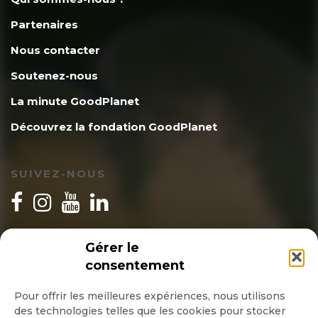
Aprile
23 juillet 2024
Partenaires
Honte au Danemark et surtout au
Nous contacter
Soutenez-nous
Japon, ennemi de la biodiversité.
La minute GoodPlanet
Découvrez la fondation GoodPlanet
SUIVEZ-NOUS
Bibi Martin
23 juillet 2024
C’est un heros pas un criminel !
INSCRIPTION NEWSLETTER
Gérer le
consentement
Pour offrir les meilleures expériences, nous utilisons
des technologies telles que les cookies pour stocker