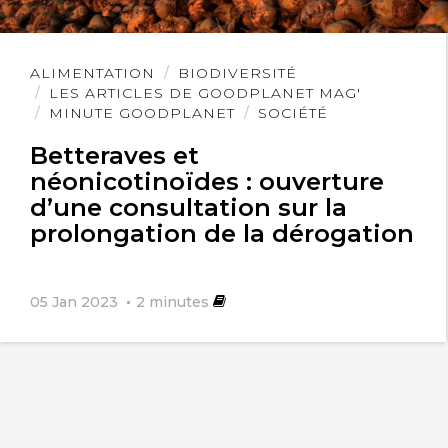
Lire
ALIMENTATION
BIODIVERSITÉ
l'article
LES ARTICLES DE GOODPLANET MAG'
Bretaire Michel
23 juillet 2024
MINUTE GOODPLANET
SOCIÉTÉ
Betteraves et
Il faut frapper le Japon au porte feuille,
néonicotinoïdes : ouverture
d’une consultation sur la
n’achetons plus ni leurs autos/motos ni
prolongation de la dérogation
leurs écrans ect ..
05 Jan 2023
2
minutes
Michel Patrick
23 juillet 2024