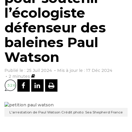
l’écologiste
défenseur des
baleines Paul
Watson
Publié le : 25 Juil 2024
Mis à jour le : 17 Déc 2024
2
minutes
PARTAGER SUR FACEBOOK
PARTAGER SUR LINKEDI
IMPRIMER
526
L'arrestation de Paul Watson Crédit photo: Sea Shepherd France