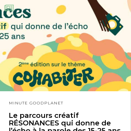
charles de lorgeril
23 juillet 2024
JE MANIFESTE MON APPUI
INCONDITIONNEL POUR LA LIBéRATION
DE PAUL WATSON INJUSTEMENT
EMPRISONNé !
Lire
MINUTE GOODPLANET
l'article
Le parcours créatif
ESQUIROL DANIELLE
23 juillet 2024
RÉSONANCES qui donne de
l’écho à la parole des 15-25 ans