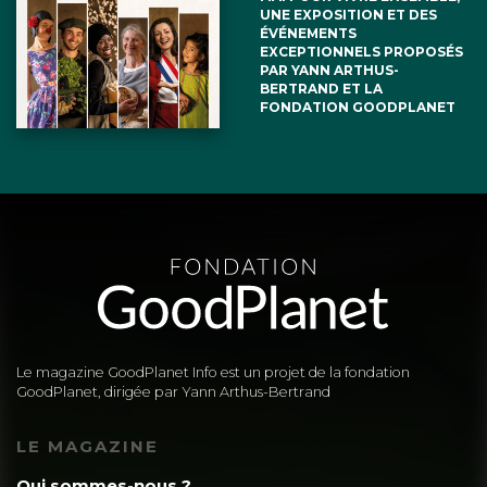
UNE EXPOSITION ET DES
ÉVÉNEMENTS
Je soutiens les actions de Paul Watson
EXCEPTIONNELS PROPOSÉS
PAR YANN ARTHUS-
BERTRAND ET LA
FONDATION GOODPLANET
Viviane Drothiere Toulouse
23 juillet 2024
Il faut arrêter et interdire le massacré
des baleines.
Le magazine GoodPlanet Info est un projet de la fondation
GoodPlanet, dirigée par Yann Arthus-Bertrand
LE MAGAZINE
Qui sommes-nous ?