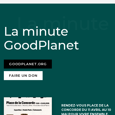
Ne surtout pas extradé Paul Watson ce
serait une honte pour la France
La minute
GoodPlanet
Rosenbluth
23 juillet 2024
Les défenseurs de la planète sont des
GOODPLANET.ORG
héros libérez le
FAIRE UN DON
RENDEZ-VOUS PLACE DE LA
CONCORDE DU 11 AVRIL AU 10
M Françoise Goubert
23 juillet 2024
MAI POUR VIVRE ENSEMBLE,