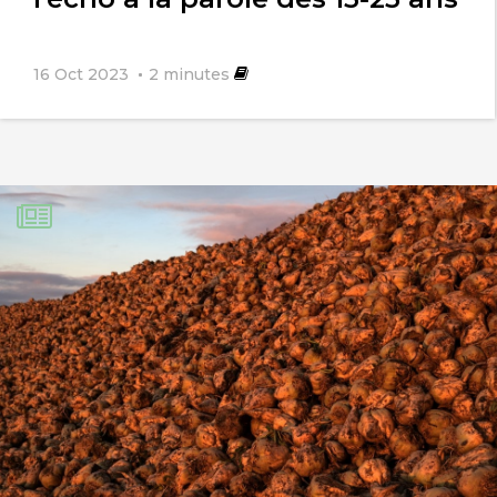
IL A PASSE SA VIE A SAUVER LE MONDE
MARIN
16 Oct 2023
2
minutes
ON NE PEUT PAS L’INCARCERER !
LIBEREZ LE ! LIBEREZ LE !
Michel
23 juillet 2024
Surtout ce serait une honte à la France
extradé Paul Watson le seul qui protège
le milieu aquatique