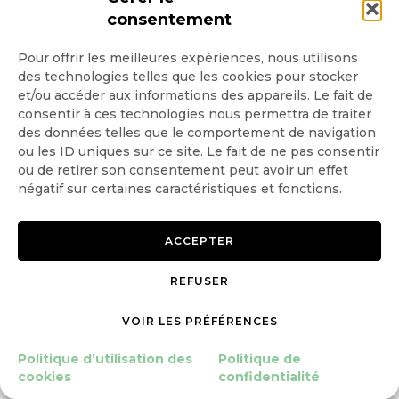
SOCIÉTÉ
consentement
l’environnement, et l’arrêt de cette
Chronique livre : « Écologie
course à la consommation à laquelle
Pour offrir les meilleures expériences, nous utilisons
urbaine – Connaissances,
des technologies telles que les cookies pour stocker
nous sommes tous « soumis »
enjeux et défis de la
et/ou accéder aux informations des appareils. Le fait de
consentir à ces technologies nous permettra de traiter
biodiversité en ville », un
actuellement.
des données telles que le comportement de navigation
ouvrage scientifique qui porte
ou les ID uniques sur ce site. Le fait de ne pas consentir
la vision d’un « urbanisme
ou de retirer son consentement peut avoir un effet
régénératif »
négatif sur certaines caractéristiques et fonctions.
ACCEPTER
02 Mar 2026
7
minutes
Jean Grossmann
2 mai 2021
REFUSER
Il faudra bien éviter le toujours plus
VOIR LES PRÉFÉRENCES
On a déjà commencé à le faire avec la
Politique d’utilisation des
Politique de
semaine de 40 heures il faudra bien un
cookies
confidentialité