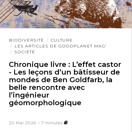
par an , soyons un peu sérieux !
Lire
BIODIVERSITÉ
CULTURE
l'article
LES ARTICLES DE GOODPLANET MAG'
Claude Courty
2 mai 2021
SOCIÉTÉ
Chronique livre : L’effet castor
Non pas paresse pour tous, mais liberté
- Les leçons d’un bâtisseur de
mondes de Ben Goldfarb, la
pour chacun de choisir entre satisfaire
belle rencontre avec
son ambition en travaillant pour
l’ingénieur
produire, ou limiter son sort à celui de
géomorphologique
consommateur.
Choix offert par un revenu universel
20 Mar 2026
7
minutes