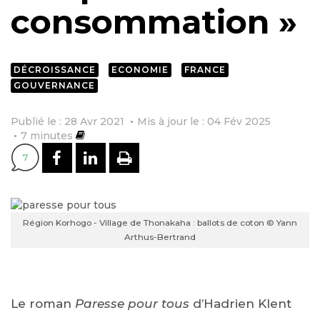
consommation »
DÉCROISSANCE
ECONOMIE
FRANCE
GOUVERNANCE
Publié le : 28 Avr 2021
Mis à jour le : 04 Fév 2025
7
minutes
PARTAGER SUR FACEBOOK
PARTAGER SUR LINKEDI
IMPRIMER
7
Région Korhogo - Village de Thonakaha : ballots de coton © Yann
Arthus-Bertrand
Le roman
Paresse pour tous
d’Hadrien Klent