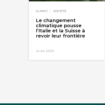
Lire
CLIMAT
SOCIÉTÉ
l'article
Le changement
climatique pousse
l’Italie et la Suisse à
revoir leur frontière
24 Avr 2009