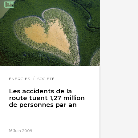
Lire
ÉNERGIES
SOCIÉTÉ
l'article
Les accidents de la
route tuent 1,27 million
de personnes par an
16 Juin 2009