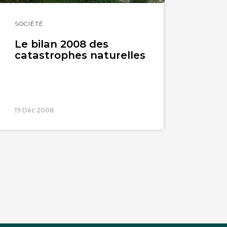
Lire
SOCIÉTÉ
l'article
Le bilan 2008 des
catastrophes naturelles
19 Déc 2008