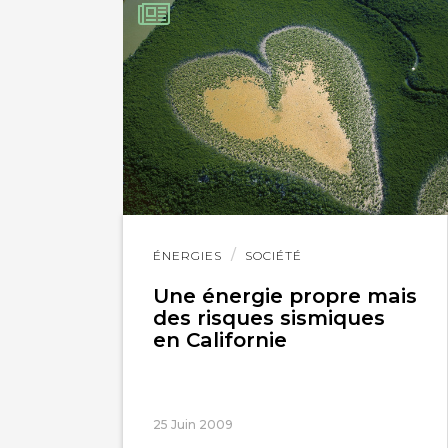
Lire
ÉNERGIES
SOCIÉTÉ
l'article
Une énergie propre mais
des risques sismiques
en Californie
25 Juin 2009