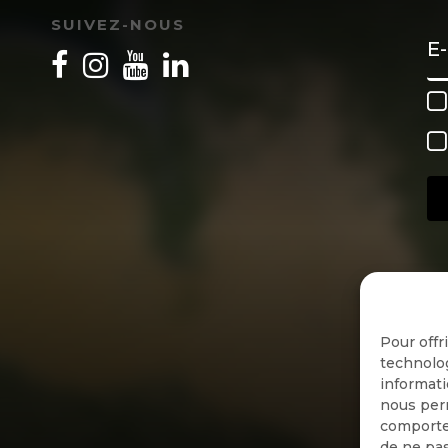
SUIVEZ-NOUS
Pour offr
technolog
informati
nous perm
comportem
de ne pas