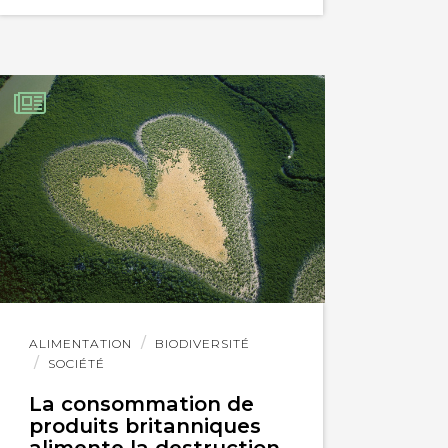
Lire
ALIMENTATION
BIODIVERSITÉ
l'article
SOCIÉTÉ
La consommation de
produits britanniques
alimente la destruction