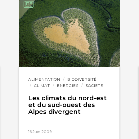
Lire
ALIMENTATION
BIODIVERSITÉ
l'article
CLIMAT
ÉNERGIES
SOCIÉTÉ
Les climats du nord-est
et du sud-ouest des
Alpes divergent
16 Juin 2009