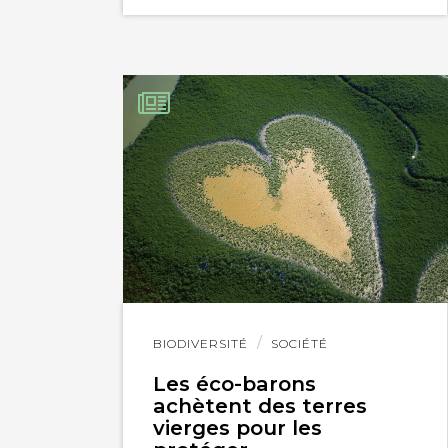
Lire
BIODIVERSITÉ
SOCIÉTÉ
l'article
Les éco-barons
achètent des terres
vierges pour les