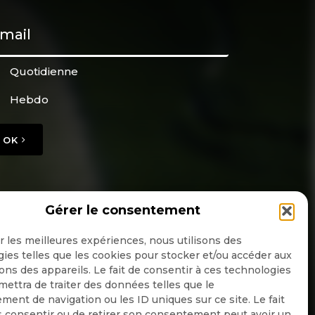
Quotidienne
Hebdo
OK
Gérer le consentement
ir les meilleures expériences, nous utilisons des
ies telles que les cookies pour stocker et/ou accéder aux
ons des appareils. Le fait de consentir à ces technologies
ettra de traiter des données telles que le
ent de navigation ou les ID uniques sur ce site. Le fait
 consentir ou de retirer son consentement peut avoir un