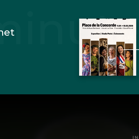
net
I