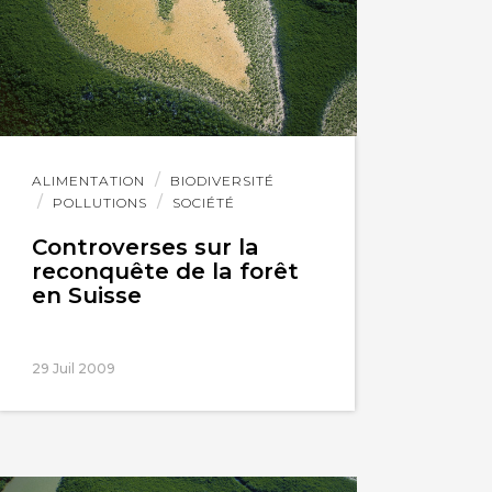
Lire
ALIMENTATION
BIODIVERSITÉ
l'article
POLLUTIONS
SOCIÉTÉ
Controverses sur la
reconquête de la forêt
en Suisse
29 Juil 2009