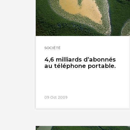
Lire
SOCIÉTÉ
l'article
4,6 milliards d’abonnés
au téléphone portable.
09 Oct 2009