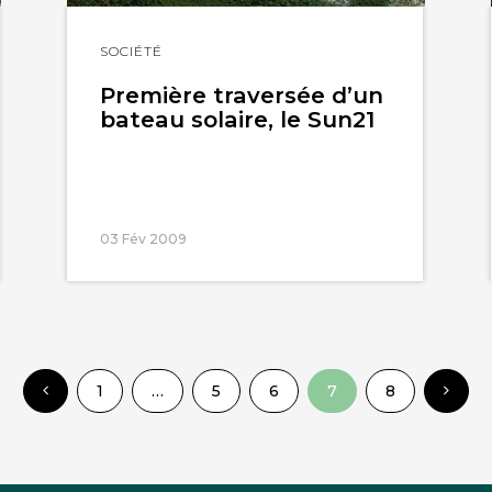
Lire
SOCIÉTÉ
l'article
Première traversée d’un
bateau solaire, le Sun21
03 Fév 2009
1
…
5
6
7
8