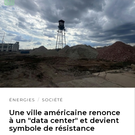
Lire
ÉNERGIES
SOCIÉTÉ
l'article
Une ville américaine renonce
à un "data center" et devient
symbole de résistance