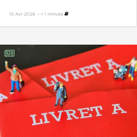
10 Avr 2026
< 1
minute