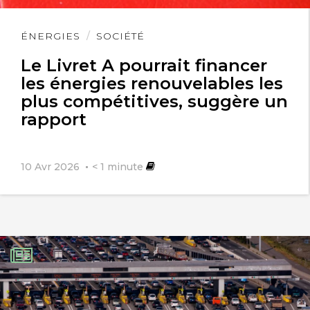
Lire
ÉNERGIES
SOCIÉTÉ
l'article
Le Livret A pourrait financer
les énergies renouvelables les
plus compétitives, suggère un
rapport
10 Avr 2026
< 1
minute