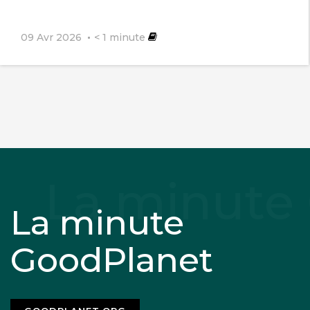
09 Avr 2026
< 1
minute
La minute
GoodPlanet