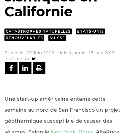
Californie
CATASTROPHES NATURELLES
ETATS-UNIS
RENOUVELABLES
SUISSE
Publié le : 25 Juin 2009
Mis à jour le : 18 Nov 2019
< 1
minute
PARTAGER SUR FACEBOOK
PARTAGER SUR LINKEDIN
IMPRIMER
Une start-up américaine entame cette
semaine au nord de San Francisco un projet
géothermique susceptible de causer des
séismes. Selon le
New York Times
, AltaRock