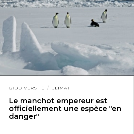
Lire
BIODIVERSITÉ
CLIMAT
l'article
Le manchot empereur est
officiellement une espèce "en
danger"