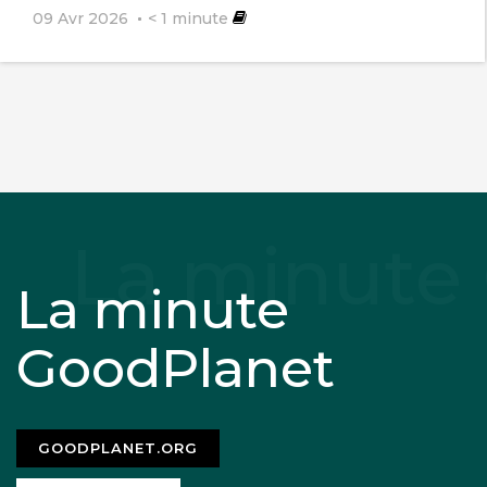
09 Avr 2026
< 1
minute
La minute
GoodPlanet
GOODPLANET.ORG