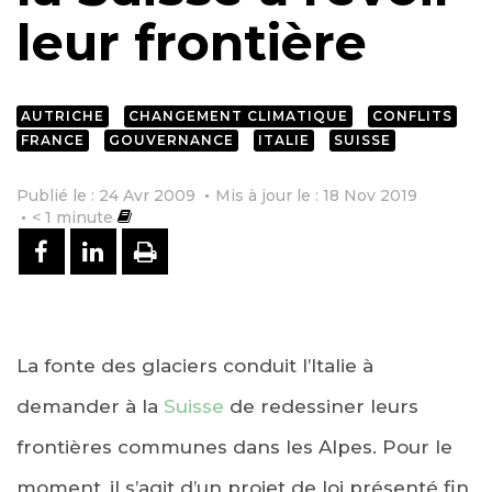
leur frontière
AUTRICHE
CHANGEMENT CLIMATIQUE
CONFLITS
FRANCE
GOUVERNANCE
ITALIE
SUISSE
Publié le : 24 Avr 2009
Mis à jour le : 18 Nov 2019
< 1
minute
PARTAGER SUR FACEBOOK
PARTAGER SUR LINKEDIN
IMPRIMER
La fonte des glaciers conduit l’Italie à
demander à la
Suisse
de redessiner leurs
frontières communes dans les Alpes. Pour le
moment, il s’agit d’un projet de loi présenté fin