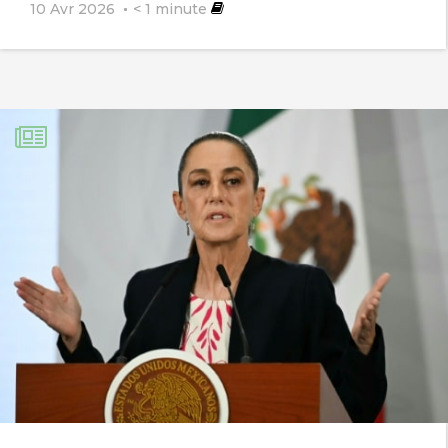
10 Avr 2026
< 1
minute