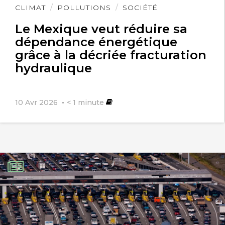
Lire
CLIMAT
POLLUTIONS
SOCIÉTÉ
l'article
Le Mexique veut réduire sa
dépendance énergétique
grâce à la décriée fracturation
hydraulique
10 Avr 2026
< 1
minute