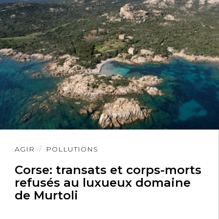
Lire
AGIR
POLLUTIONS
l'article
Corse: transats et corps-morts
refusés au luxueux domaine
de Murtoli