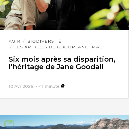
Lire
AGIR
BIODIVERSITÉ
l'article
LES ARTICLES DE GOODPLANET MAG'
Six mois après sa disparition,
l’héritage de Jane Goodall
10 Avr 2026
< 1
minute