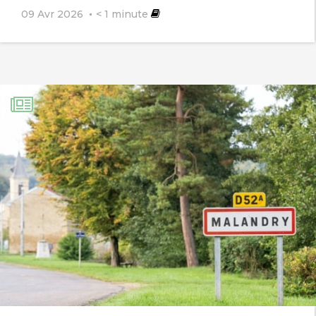
09 Avr 2026
< 1
minute