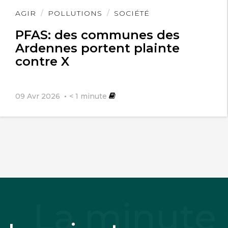
Lire
AGIR
POLLUTIONS
SOCIÉTÉ
l'article
PFAS: des communes des
Ardennes portent plainte
contre X
09 Avr 2026
< 1
minute