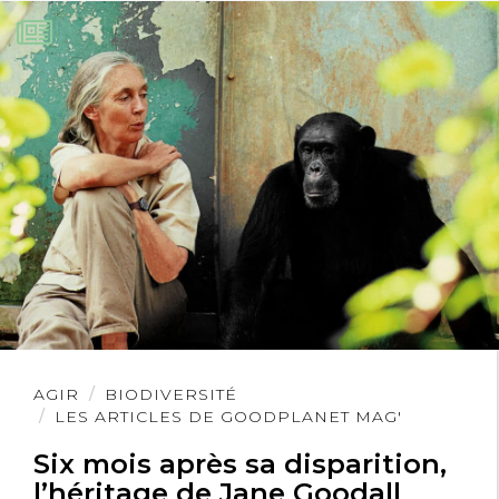
Lire
AGIR
BIODIVERSITÉ
l'article
LES ARTICLES DE GOODPLANET MAG'
Six mois après sa disparition,
l’héritage de Jane Goodall