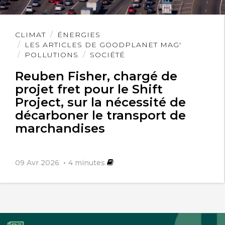
Lire
CLIMAT
ÉNERGIES
l'article
LES ARTICLES DE GOODPLANET MAG'
POLLUTIONS
SOCIÉTÉ
Reuben Fisher, chargé de
projet fret pour le Shift
Project, sur la nécessité de
décarboner le transport de
marchandises
09 Avr 2026
4
minutes