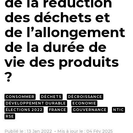
de la réduction
des déchets et
de l’allongement
de la durée de
vie des produits
?
CONSOMMER
DÉCHETS
DÉCROISSANCE
DÉVELOPPEMENT DURABLE
ECONOMIE
ÉLECTIONS 2022
FRANCE
GOUVERNANCE
NTIC
RSE
Publié le : 13 Jan 2022
Mis à jour le : 04 Fév 2025