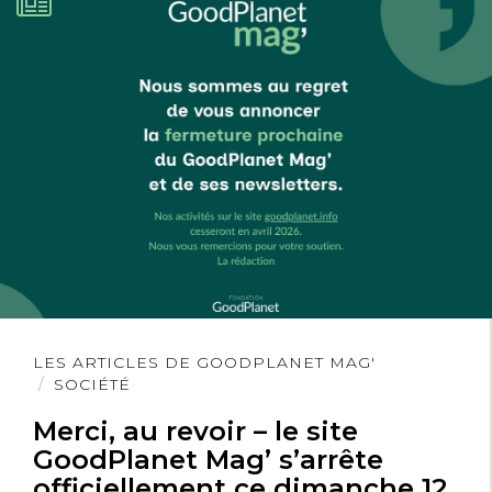
Lire
LES ARTICLES DE GOODPLANET MAG'
l'article
SOCIÉTÉ
Merci, au revoir – le site
GoodPlanet Mag’ s’arrête
officiellement ce dimanche 12