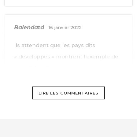
Balendatd
16 janvier 2022
Ils attendent que les pays dits
« développés » montrent l’exemple de
ce qu’il faut faire: à savoir produire de
l’électricité en brûlant des ordures
LIRE LES COMMENTAIRES