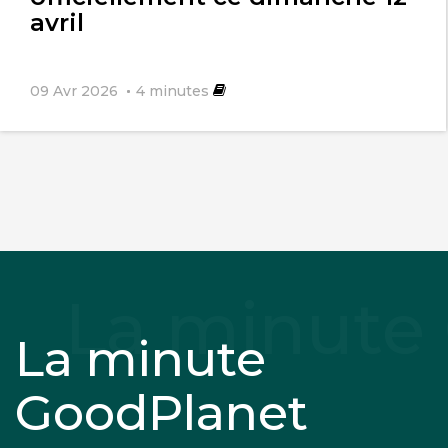
avril
09 Avr 2026
4
minutes
La minute
GoodPlanet