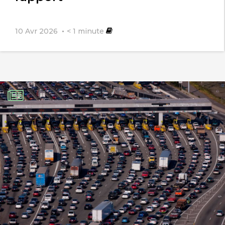
10 Avr 2026
< 1
minute