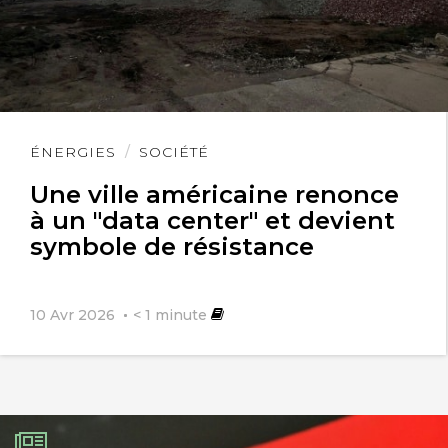
Lire
ÉNERGIES
SOCIÉTÉ
l'article
Une ville américaine renonce
à un "data center" et devient
symbole de résistance
10 Avr 2026
< 1
minute