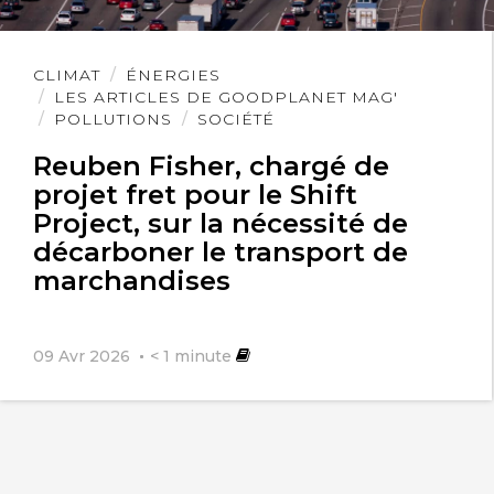
Lire
CLIMAT
ÉNERGIES
l'article
LES ARTICLES DE GOODPLANET MAG'
POLLUTIONS
SOCIÉTÉ
Reuben Fisher, chargé de
projet fret pour le Shift
Project, sur la nécessité de
décarboner le transport de
marchandises
09 Avr 2026
< 1
minute