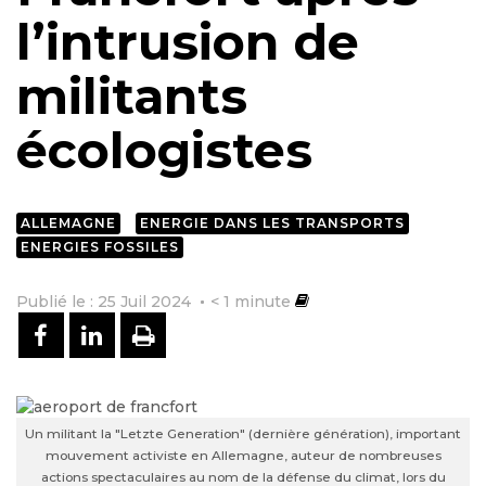
l’intrusion de
militants
écologistes
ALLEMAGNE
ENERGIE DANS LES TRANSPORTS
ENERGIES FOSSILES
Publié le : 25 Juil 2024
< 1
minute
PARTAGER SUR FACEBOOK
PARTAGER SUR LINKEDIN
IMPRIMER
Un militant la "Letzte Generation" (dernière génération), important
mouvement activiste en Allemagne, auteur de nombreuses
actions spectaculaires au nom de la défense du climat, lors du