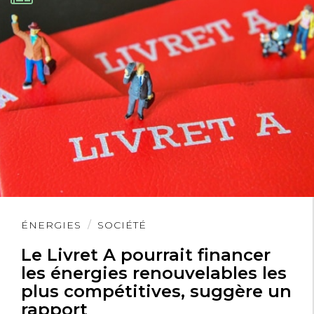
Lire
ÉNERGIES
SOCIÉTÉ
l'article
Le Livret A pourrait financer
les énergies renouvelables les
plus compétitives, suggère un
rapport