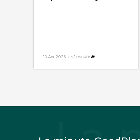
Merci GoodPlanet
@GuyLafond @Fam
À nos vélos, à nos
Car le temps file!
10 Avr 2026
< 1
minute
Jean Grossmann
méfiez-vous Miche