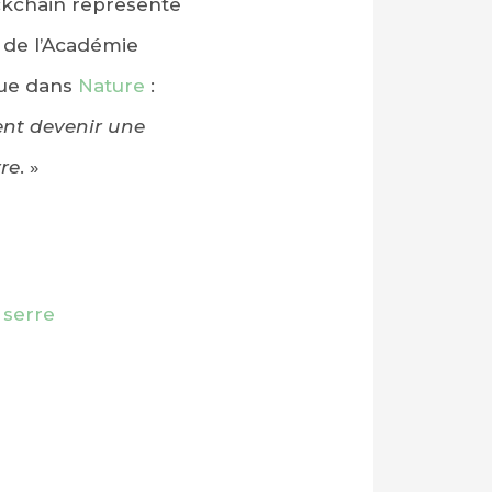
ckchain représente
 de l’Académie
rue dans
Nature
:
ent devenir une
rre
. »
 serre