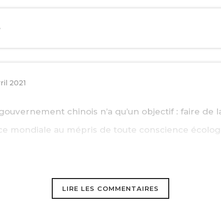
e
ril 2021
gouvernement chinois n’a qu’un objectif : faire de l
e mondiale au mépris de toute conscience écologi
LIRE LES COMMENTAIRES
d
8 avril 2021