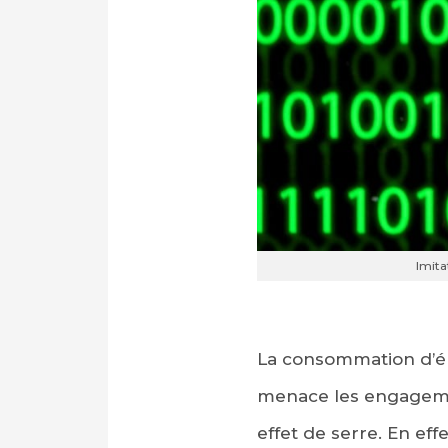
Imit
La consommation d’én
menace les engagemen
effet de serre. En eff