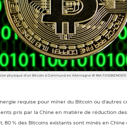
ation physique d'un Bitcoin à Dortmund en Allemagne © INA FASSBENDER 
ergie requise pour miner du Bitcoin ou d’autres 
ts pris par la Chine en matière de réduction des
et, 80 % des Bitcoins existants sont minés en Chine o