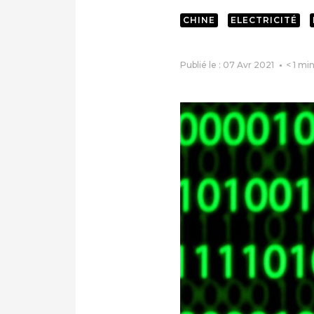
CHINE
ELECTRICITÉ
Publié le : 07 Avr 2021
< 1
min