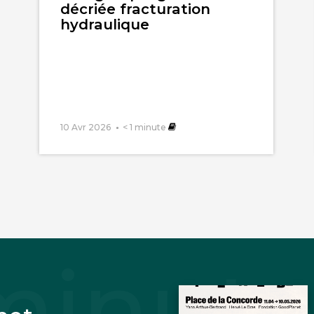
décriée fracturation
hydraulique
 mag,
illeLafond
 espadrilles de course, à nos équipement de plein a
10 Avr 2026
< 1
minute
11 avril 2021
l les Américains sont de véritables gloutons éner