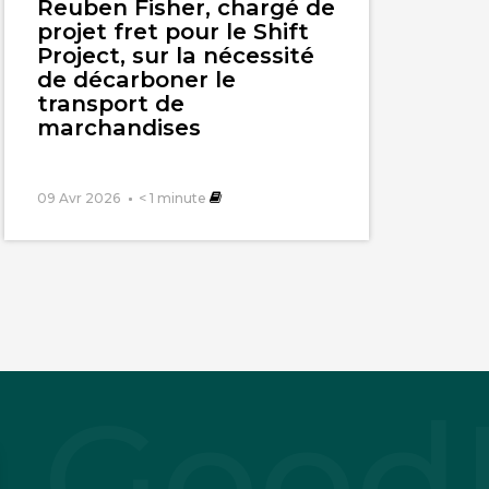
Reuben Fisher, chargé de
projet fret pour le Shift
Project, sur la nécessité
de décarboner le
transport de
marchandises
ir!
09 Avr 2026
< 1
minute
givores