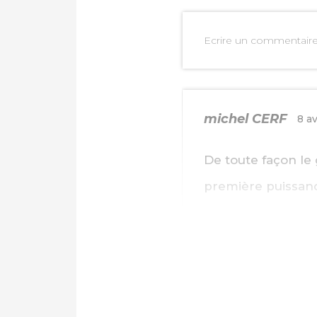
Ecrire un commentair
michel CERF
8 av
De toute façon le 
première puissanc
Guy J.J.P. Lafon