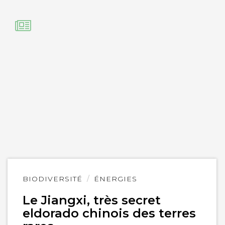
Lire
BIODIVERSITÉ
ÉNERGIES
l'article
Le Jiangxi, très secret
eldorado chinois des terres