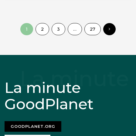
1
2
3
…
27
La minute
GoodPlanet
GOODPLANET.ORG