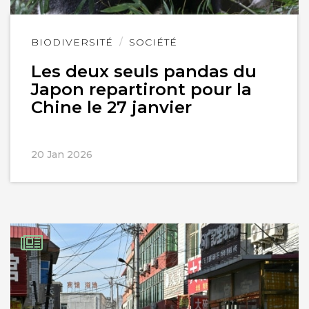
Lire
BIODIVERSITÉ
SOCIÉTÉ
l'article
Les deux seuls pandas du
Japon repartiront pour la
Chine le 27 janvier
20 Jan 2026