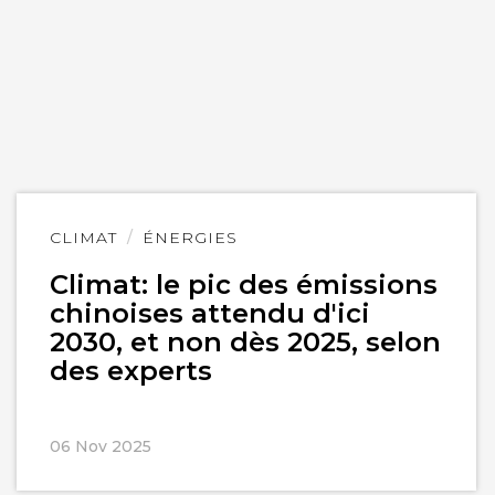
Lire
CLIMAT
ÉNERGIES
l'article
Climat: le pic des émissions
chinoises attendu d'ici
2030, et non dès 2025, selon
des experts
06 Nov 2025