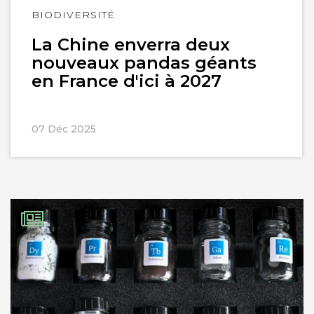
Lire
BIODIVERSITÉ
l'article
La Chine enverra deux
nouveaux pandas géants
en France d'ici à 2027
07 Déc 2025