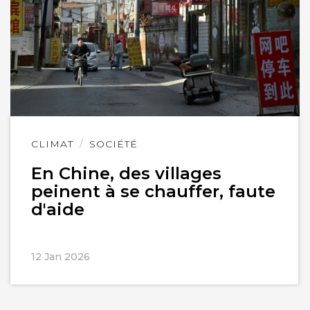
Lire
CLIMAT
SOCIÉTÉ
l'article
En Chine, des villages
peinent à se chauffer, faute
d'aide
12 Jan 2026