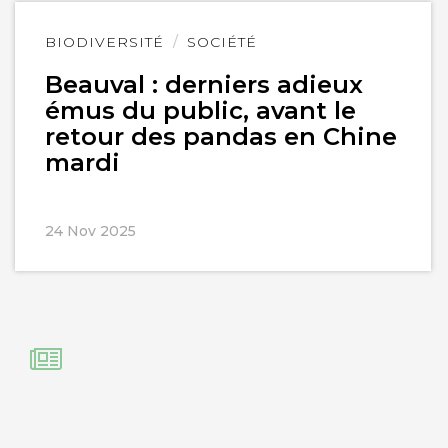
Lire
BIODIVERSITÉ
SOCIÉTÉ
l'article
Beauval : derniers adieux
émus du public, avant le
retour des pandas en Chine
mardi
24 Nov 2025