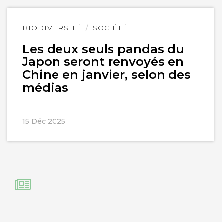
Lire
BIODIVERSITÉ
SOCIÉTÉ
l'article
Les deux seuls pandas du
Japon seront renvoyés en
Chine en janvier, selon des
médias
15 Déc 2025