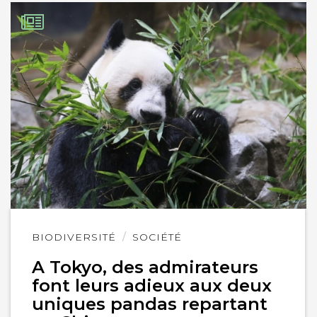
Lire
BIODIVERSITÉ
SOCIÉTÉ
l'article
A Tokyo, des admirateurs
font leurs adieux aux deux
uniques pandas repartant