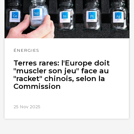
Lire
ÉNERGIES
l'article
Terres rares: l'Europe doit
"muscler son jeu" face au
"racket" chinois, selon la
Commission
25 Nov 2025