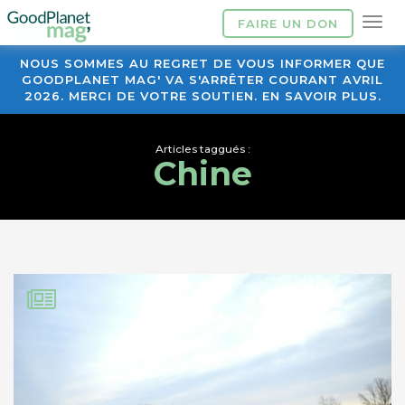
FAIRE UN DON
NOUS SOMMES AU REGRET DE VOUS INFORMER QUE
GOODPLANET MAG' VA S'ARRÊTER COURANT AVRIL
2026. MERCI DE VOTRE SOUTIEN. EN SAVOIR PLUS.
Articles taggués :
Chine