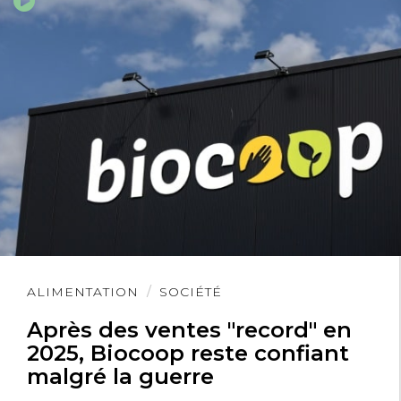
Lire
ALIMENTATION
SOCIÉTÉ
l'article
Après des ventes "record" en
2025, Biocoop reste confiant
malgré la guerre