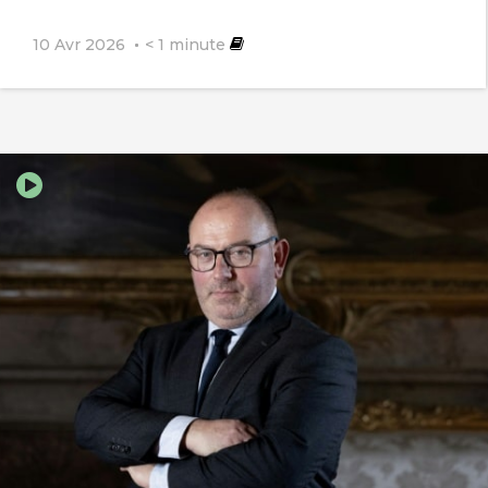
10 Avr 2026
< 1
minute