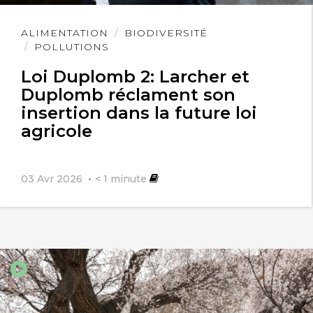
Lire
ALIMENTATION
BIODIVERSITÉ
l'article
POLLUTIONS
Loi Duplomb 2: Larcher et
Duplomb réclament son
insertion dans la future loi
agricole
03 Avr 2026
< 1
minute