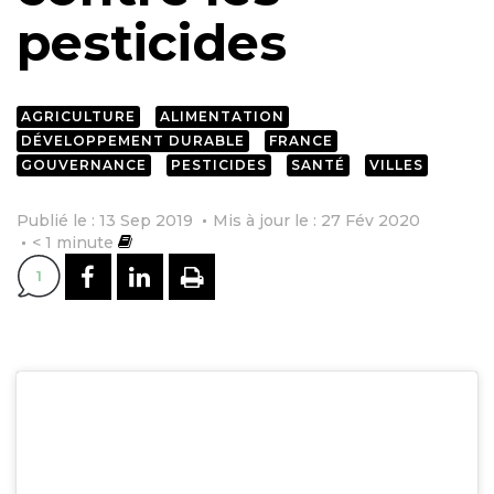
pesticides
AGRICULTURE
ALIMENTATION
DÉVELOPPEMENT DURABLE
FRANCE
GOUVERNANCE
PESTICIDES
SANTÉ
VILLES
Publié le : 13 Sep 2019
Mis à jour le : 27 Fév 2020
< 1
minute
PARTAGER SUR FACEBOOK
PARTAGER SUR LINKEDI
IMPRIMER
1