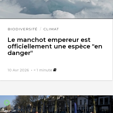
Lire
BIODIVERSITÉ
CLIMAT
l'article
Le manchot empereur est
officiellement une espèce "en
danger"
10 Avr 2026
< 1
minute