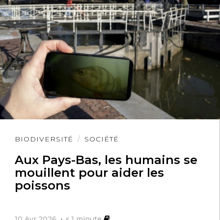
Lire
BIODIVERSITÉ
SOCIÉTÉ
l'article
Aux Pays-Bas, les humains se
mouillent pour aider les
poissons
10 Avr 2026
< 1
minute