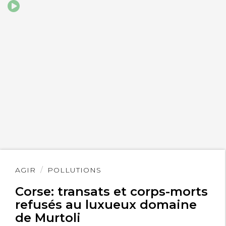
Lire
AGIR
POLLUTIONS
l'article
Corse: transats et corps-morts
refusés au luxueux domaine
de Murtoli