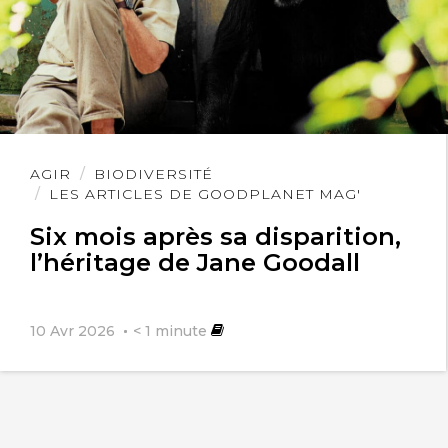
Lire
AGIR
BIODIVERSITÉ
l'article
LES ARTICLES DE GOODPLANET MAG'
Six mois après sa disparition,
l’héritage de Jane Goodall
10 Avr 2026
< 1
minute