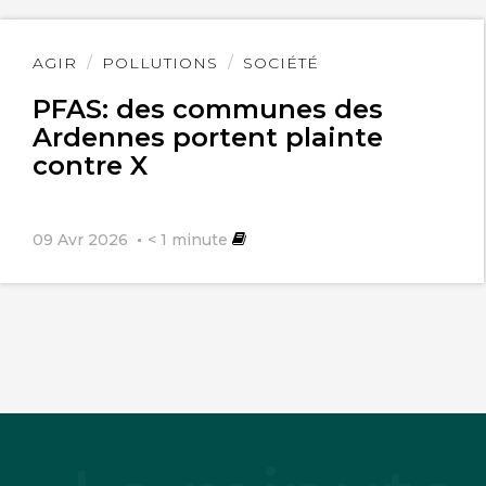
Lire
AGIR
POLLUTIONS
SOCIÉTÉ
l'article
PFAS: des communes des
Ardennes portent plainte
contre X
09 Avr 2026
< 1
minute