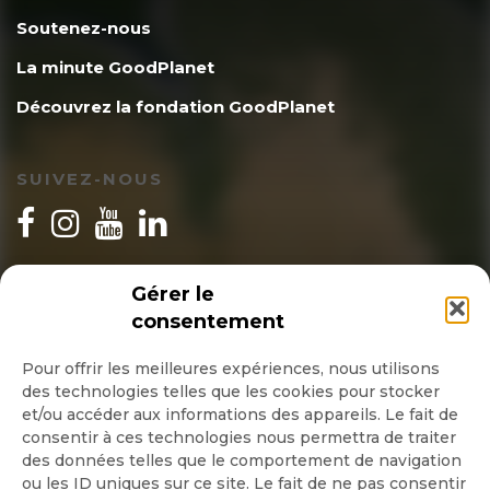
Soutenez-nous
La minute GoodPlanet
Découvrez la fondation GoodPlanet
SUIVEZ-NOUS
INSCRIPTION NEWSLETTER
Gérer le
consentement
Pour offrir les meilleures expériences, nous utilisons
des technologies telles que les cookies pour stocker
Quotidienne
et/ou accéder aux informations des appareils. Le fait de
consentir à ces technologies nous permettra de traiter
Hebdo
des données telles que le comportement de navigation
ou les ID uniques sur ce site. Le fait de ne pas consentir