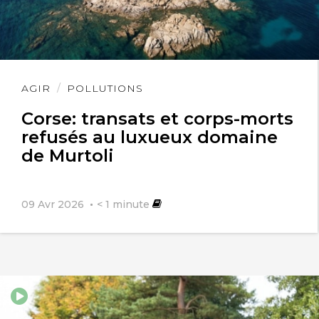
Lire
AGIR
POLLUTIONS
l'article
Corse: transats et corps-morts
refusés au luxueux domaine
de Murtoli
09 Avr 2026
< 1
minute