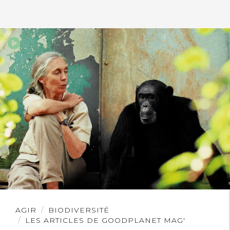
Lire
AGIR
BIODIVERSITÉ
l'article
LES ARTICLES DE GOODPLANET MAG'