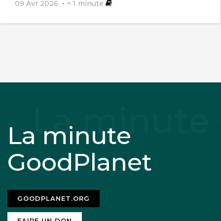
09 Avr 2026
< 1
minute
La minute
GoodPlanet
GOODPLANET.ORG
FAIRE UN DON