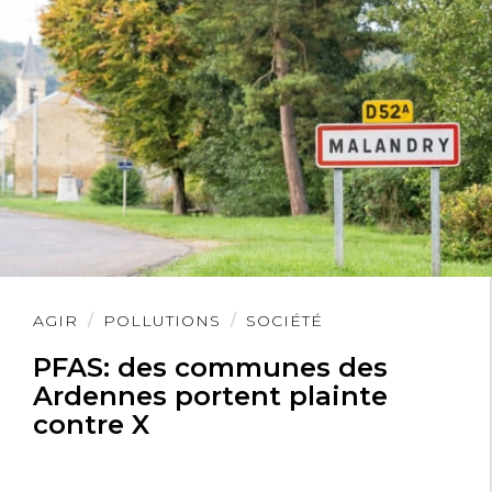
Lire
AGIR
POLLUTIONS
SOCIÉTÉ
l'article
PFAS: des communes des
Ardennes portent plainte
contre X