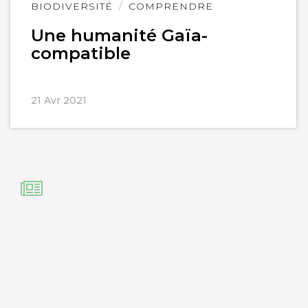
Lire
BIODIVERSITÉ
COMPRENDRE
l'article
Une humanité Gaïa-
compatible
21 Avr 2021