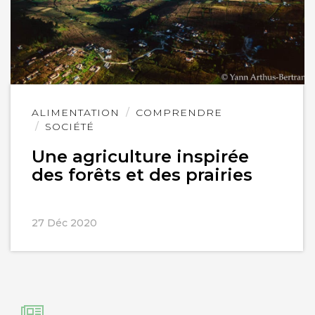
Lire
ALIMENTATION
COMPRENDRE
l'article
SOCIÉTÉ
Une agriculture inspirée
des forêts et des prairies
27 Déc 2020