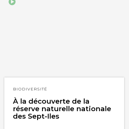
Lire
BIODIVERSITÉ
l'article
À la découverte de la
réserve naturelle nationale
des Sept-Iles