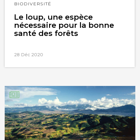
Lire
BIODIVERSITÉ
l'article
Le loup, une espèce
nécessaire pour la bonne
santé des forêts
28 Déc 2020