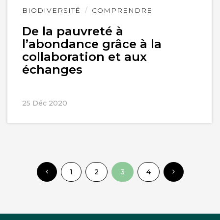
Lire
BIODIVERSITÉ
COMPRENDRE
l'article
De la pauvreté à
l’abondance grâce à la
collaboration et aux
échanges
25 Déc 2020
1
2
3
4