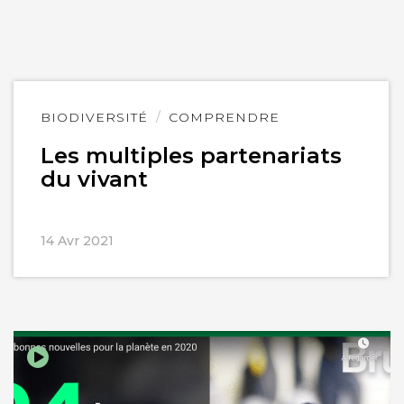
Lire
BIODIVERSITÉ
COMPRENDRE
l'article
Les multiples partenariats
du vivant
14 Avr 2021