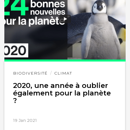
Lire
BIODIVERSITÉ
CLIMAT
l'article
2020, une année à oublier
également pour la planète
?
19 Jan 2021