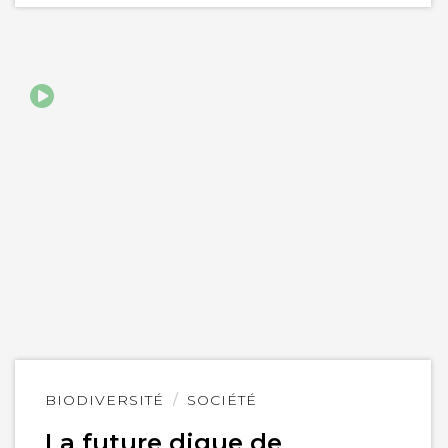
Lire
BIODIVERSITÉ
SOCIÉTÉ
l'article
La future digue de