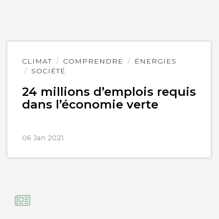
Lire
CLIMAT
COMPRENDRE
ÉNERGIES
l'article
SOCIÉTÉ
24 millions d’emplois requis
dans l’économie verte
06 Jan 2021