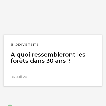
Lire
BIODIVERSITÉ
l'article
A quoi ressembleront les
forêts dans 30 ans ?
04 Juil 2021