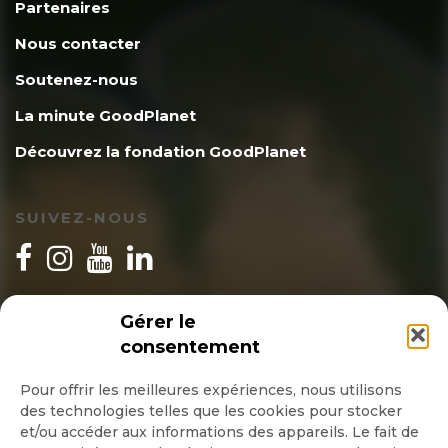
Partenaires
Nous contacter
Soutenez-nous
La minute GoodPlanet
Découvrez la fondation GoodPlanet
SUIVEZ-NOUS
INSCRIPTION NEWSLETTER
Gérer le
consentement
Pour offrir les meilleures expériences, nous utilisons
des technologies telles que les cookies pour stocker
Quotidienne
et/ou accéder aux informations des appareils. Le fait de