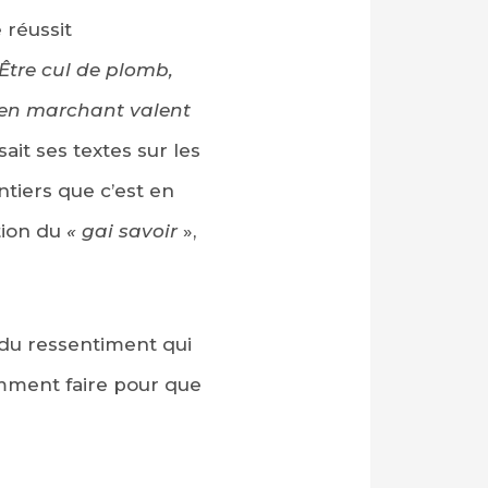
 réussit
Être cul de plomb,
a en marchant valent
it ses textes sur les
ntiers que c’est en
ition du
« gai savoir
»,
t du ressentiment qui
comment faire pour que