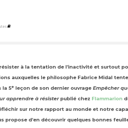
utes
sister à la tentation de l’inactivité et surtout po
ions auxquelles le philosophe Fabrice Midal tente
e
 la 5
leçon de son dernier ouvrage
Empêcher que
our apprendre à résister
publié chez
Flammarion
d
fléchir sur notre rapport au monde et notre capac
s propose d’en découvrir quelques bonnes feuill