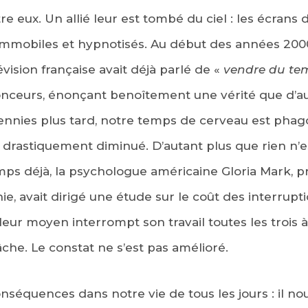
re eux. Un allié leur est tombé du ciel : les écrans
immobiles et hypnotisés. Au début des années 2000
vision française avait déjà parlé de «
vendre du te
nceurs, énonçant benoîtement une vérité que d’au
cennies plus tard, notre temps de cerveau est phag
 drastiquement diminué. D’autant plus que rien n’es
EBOOK
emps déjà, la psychologue américaine Gloria Mark, p
KEDIN
nie, avait dirigé une étude sur le coût des interrupti
leur moyen interrompt son travail toutes les trois 
âche. Le constat ne s’est pas amélioré.
nséquences dans notre vie de tous les jours : il no