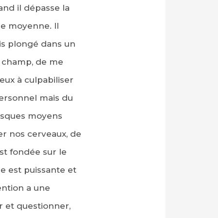
and il dépasse la
ue moyenne. Il
is plongé dans un
e champ, de me
ux à culpabiliser
personnel mais du
tesques moyens
der nos cerveaux, de
st fondée sur le
le est puissante et
ention a une
r et questionner,