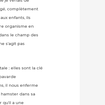
ue je venais de
longé, complètement
ux enfants, ils
tre organisme en
 dans le champ des
e s’agit pas
le : elles sont la clé
 bavarde
ns, il nous enferme
n hamster dans sa
 qu’il a une