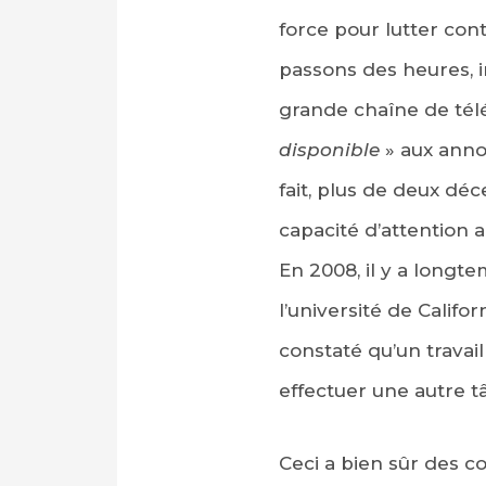
force pour lutter cont
passons des heures, 
grande chaîne de télé
disponible
» aux anno
fait, plus de deux dé
capacité d’attention a
PARTAGER SUR FAC
En 2008, il y a longt
PARTAGER SUR LIN
l’université de Califor
constaté qu’un travail
IMPRIMER
effectuer une autre t
Ceci a bien sûr des co