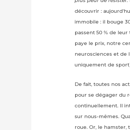
plus peur de résister.
découvrir : aujourd’h
immobile : il bouge 3
passent 50 % de leur 
paye le prix, notre 
neurosciences et de l
uniquement de sport)
De fait, toutes nos ac
pour se dégager du re
continuellement. Il i
sur nous-mêmes. Quan
roue. Or, le hamster,