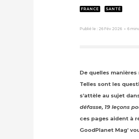
FRANCE
SANTÉ
Publié le : 26 Fév 2026
6
min
De quelles manières ré
Telles sont les quest
s’attèle au sujet dans
défasse, 19 leçons p
ces pages aident à ré
GoodPlanet Mag’ vou