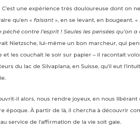
er. C’est une expérience très douloureuse dont on ne
aire qu’en «
faisant
», en se levant, en bougeant. «
le péché contre l’esprit ! Seules les pensées qu’on 
ivait Nietzsche, lui-même un bon marcheur, qui pensa
t les couchait le soir sur papier – il racontait volo
urs du lac de Silvaplana, en Suisse, qu’il eut l’intu
ie.
ouvrit-il alors, nous rendre joyeux, en nous libéran
tre époque. À partir de là, il chercha à découvrir 
u service de l’affirmation de la vie soit gaie.