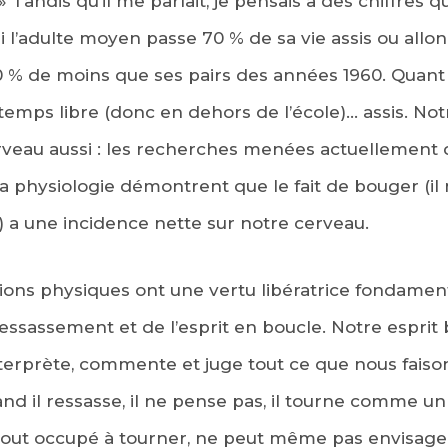
» Tandis qu’il me parlait, je pensais à des chiffres q
ui l’adulte moyen passe 70 % de sa vie assis ou al
0 % de moins que ses pairs des années 1960. Quant a
temps libre (donc en dehors de l’école)… assis. No
cerveau aussi : les recherches menées actuellement
a physiologie démontrent que le fait de bouger (il n
 a une incidence nette sur notre cerveau.
tions physiques ont une vertu libératrice fondamenta
ssassement et de l’esprit en boucle. Notre esprit
nterprète, commente et juge tout ce que nous faiso
d il ressasse, il ne pense pas, il tourne comme u
 tout occupé à tourner, ne peut même pas envisager