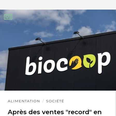
Lire
ALIMENTATION
SOCIÉTÉ
l'article
Après des ventes "record" en