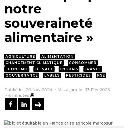
notre
souveraineté
alimentaire »
AGRICULTURE
ALIMENTATION
CHANGEMENT CLIMATIQUE
CONSOMMER
ECONOMIE
ÉLEVAGE
ENGRAIS
FRANCE
GOUVERNANCE
LABELS
PESTICIDES
RSE
Publié le : 20 Nov 2024
Mis à jour le : 13 Fév 2026
6
minutes
PARTAGER SUR FACEBOOK
PARTAGER SUR LINKEDIN
IMPRIMER