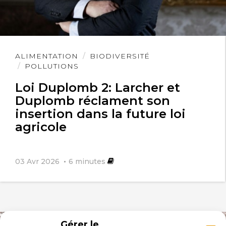
Lire
ALIMENTATION
BIODIVERSITÉ
l'article
POLLUTIONS
Loi Duplomb 2: Larcher et
Duplomb réclament son
insertion dans la future loi
agricole
03 Avr 2026
6
minutes
Gérer le