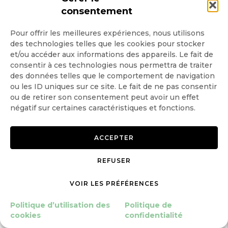
consentement
Pour offrir les meilleures expériences, nous utilisons
des technologies telles que les cookies pour stocker
et/ou accéder aux informations des appareils. Le fait de
consentir à ces technologies nous permettra de traiter
des données telles que le comportement de navigation
ou les ID uniques sur ce site. Le fait de ne pas consentir
ou de retirer son consentement peut avoir un effet
négatif sur certaines caractéristiques et fonctions.
ACCEPTER
REFUSER
Lire
ALIMENTATION
BIODIVERSITÉ
l'article
VOIR LES PRÉFÉRENCES
Dans le nord du Pakistan,
afflux de touristes pour la
Politique d’utilisation des
Politique de
floraison des arbres fruitiers
cookies
confidentialité