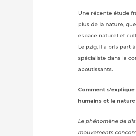
Une récente étude fr
plus de la nature, que
espace naturel et cul
Leipzig, il a pris part 
spécialiste dans la co
aboutissants.
PARTAGER SUR FAC
PARTAGER SUR LIN
Comment s’explique c
IMPRIMER
humains et la nature 
Le phénomène de dista
mouvements concomita