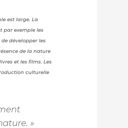
e est large. La
nt par exemple les
 de développer les
présence de la nature
res et les films. Les
roduction culturelle
ément
ature. »