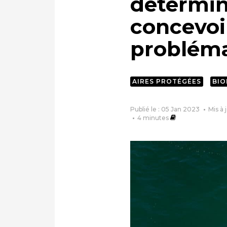
détermin
concevoir
probléma
AIRES PROTÉGÉES
BIO
Publié le : 05 Jan 2023
Mis à 
4
minutes