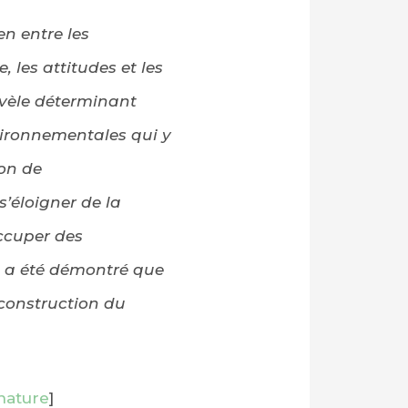
n entre les
 les attitudes et les
évèle déterminant
vironnementales qui y
ion de
’éloigner de la
occuper des
l a été démontré que
 construction du
 nature
]