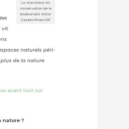
Le chercheur en
conservation de la
biodiversité Victor
des
Cazalis Photo DR
 vit
ans
espaces naturels péri-
 plus de la nature
pose avant tout sur
a nature ?