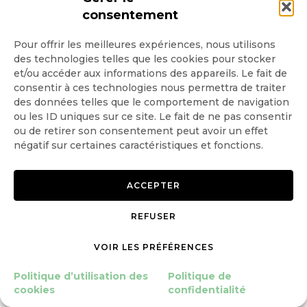
consentement
particuliers sont beaucoup moins au fait que
les professionnels, c’est normal. Mais, à partir
Pour offrir les meilleures expériences, nous utilisons
des technologies telles que les cookies pour stocker
de 2022, l’évolution réglementaire va conduire
et/ou accéder aux informations des appareils. Le fait de
consentir à ces technologies nous permettra de traiter
à ce que chaque client particulier soit amené
des données telles que le comportement de navigation
ou les ID uniques sur ce site. Le fait de ne pas consentir
à se manifester sur ses préférences en matière
ou de retirer son consentement peut avoir un effet
de durabilité dans le questionnaire de
négatif sur certaines caractéristiques et fonctions.
connaissances client KYC
[Note de la
ACCEPTER
rédaction : KYC pour Know your customers,
REFUSER
autrement dit en français, connaissez vos
clients]
, en plus de sa connaissance des
VOIR LES PRÉFÉRENCES
marchés financiers et de son appétence aux
Politique d’utilisation des
Politique de
cookies
confidentialité
risques »
, explique Aurélie Baudhuin de chez