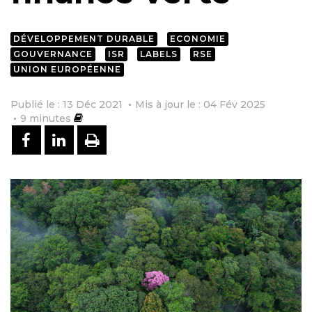
DÉVELOPPEMENT DURABLE
ECONOMIE
GOUVERNANCE
ISR
LABELS
RSE
UNION EUROPÉENNE
Publié le : 13 Déc 2021
Mis à jour le : 04 Fév 2025
9
minutes
PARTAGER SUR FACEBOOK
PARTAGER SUR LINKEDIN
IMPRIMER