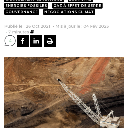
ENERGIES FOSSILES
GAZ À EFFET DE SERRE
GOUVERNANCE
NÉGOCIATIONS CLIMAT
Publié le : 26 Oct 2021
Mis à jour le : 04 Fév 2025
7
minutes
PARTAGER SUR FACEBOOK
PARTAGER SUR LINKEDI
IMPRIMER
4