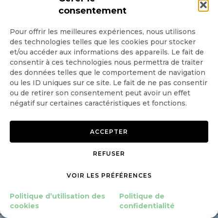
consentement
Pour offrir les meilleures expériences, nous utilisons
Balendard
27 octobre 2021
des technologies telles que les cookies pour stocker
et/ou accéder aux informations des appareils. Le fait de
consentir à ces technologies nous permettra de traiter
Vous avez raison Sandrine il y a
des données telles que le comportement de navigation
ou les ID uniques sur ce site. Le fait de ne pas consentir
effectivement COP et COP
ou de retirer son consentement peut avoir un effet
négatif sur certaines caractéristiques et fonctions.
Pour vous en convaincre voir la page 30
ACCEPTER
du deuxième chapitre sur la
LIRE LES COMMENTAIRES
consommation
REFUSER
VOIR LES PRÉFÉRENCES
http://infoenergie.eu/riv+ener/essentiel.pdf
Politique d’utilisation des
Politique de
cookies
confidentialité