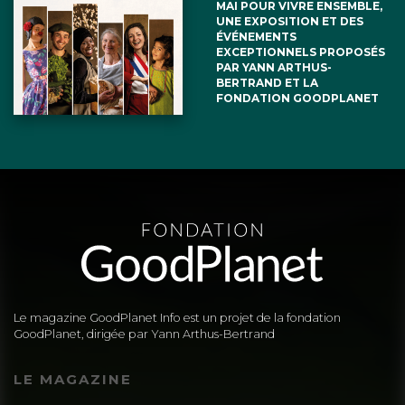
Aurelie donval
18 janvier 2021
MAI POUR VIVRE ENSEMBLE,
UNE EXPOSITION ET DES
ÉVÉNEMENTS
EXCEPTIONNELS PROPOSÉS
Total soutien à l214.
PAR YANN ARTHUS-
BERTRAND ET LA
Stop à l’exploitation animale
FONDATION GOODPLANET
Le magazine GoodPlanet Info est un projet de la fondation
GoodPlanet, dirigée par Yann Arthus-Bertrand
LE MAGAZINE