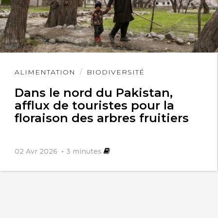
Lire
Maurice Chaumien
ALIMENTATION
BIODIVERSITÉ
15 janvier 2021
l'article
Dans le nord du Pakistan,
Le confinement des animaux provoque
afflux de touristes pour la
floraison des arbres fruitiers
les mêmes maux que celui des
humains! Le manque d’air qui retient les
02 Avr 2026
3
minutes
virus . Nous les aérobies le
comprendrons-nous un jour?