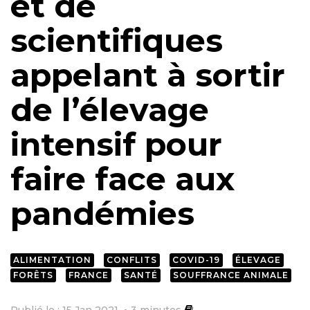
et de
scientifiques
appelant à sortir
de l’élevage
intensif pour
faire face aux
pandémies
ALIMENTATION
CONFLITS
COVID-19
ÉLEVAGE
FORÊTS
FRANCE
SANTÉ
SOUFFRANCE ANIMALE
Publié le : 15 Jan 2021
3
minutes