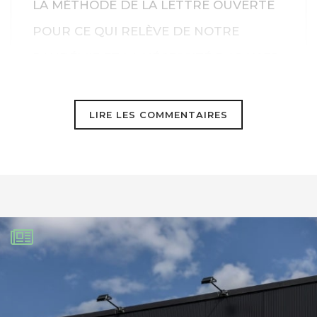
LA MÉTHODE DE LA LETTRE OUVERTE
POUR CE QUI RELÈVE DE NOTRE
PANDÉMIE ET LA NÉCESSITÉ D’APAISER
LES ESPRITS ME SEMBLE ÊTRE LA
BONNE SOLUTION.
LIRE LES COMMENTAIRES
Nous pourrions particulièrement avoir
besoin de l’habileté verbale de notre
président pour dissiper les soupçons
quicommencent à circuler à l’encontre
de la Chine de l’avoir fait exprès pour
dominer économiquement le monde
PAR CONTRE CETTE MÉTHODE DE LA