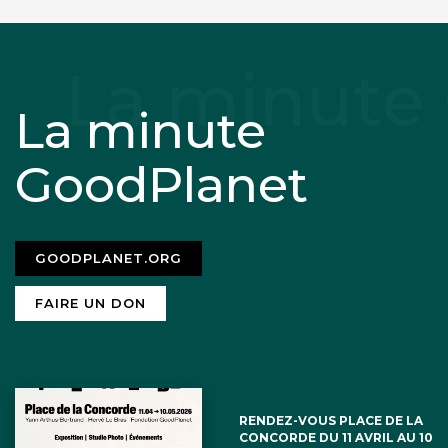
Pejat
17 janvier 2021
La minute
Le problème c’est les agissements de
L214. Manger de la viande est culturel,
GoodPlanet
en manger moins est sain. Éviter
l’élevage concentrationnaire c’est bîen
GOODPLANET.ORG
mais’ nourrir les hommes meme pauvre
c’est mieux.
FAIRE UN DON
RENDEZ-VOUS PLACE DE LA
CONCORDE DU 11 AVRIL AU 10