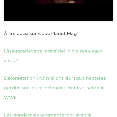
À lire aussi sur GoodPlanet Mag’
L&rsquo;élevage industriel, nid à nouveaux
virus ?
Déforestation : 43 millions d&rsquo;hectares
perdus sur les principaux « fronts », selon le
WWF
Les pandémies augmenteront avec la