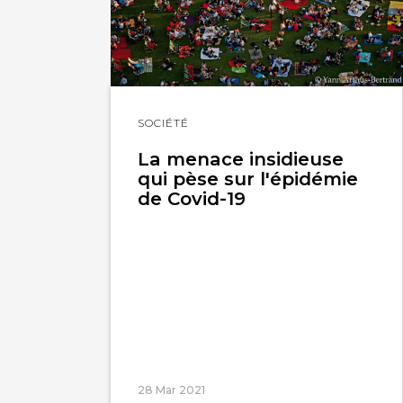
Lire
SOCIÉTÉ
l'article
La menace insidieuse
qui pèse sur l'épidémie
de Covid-19
28 Mar 2021