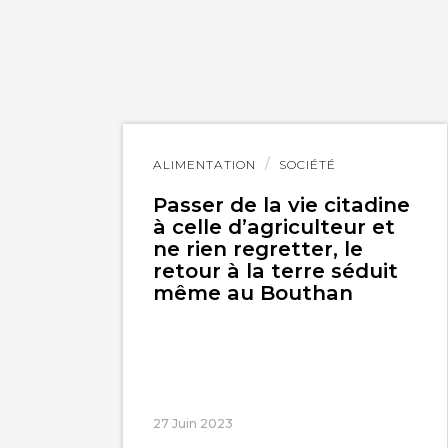
Lire
ALIMENTATION
SOCIÉTÉ
l'article
Passer de la vie citadine
à celle d’agriculteur et
ne rien regretter, le
retour à la terre séduit
même au Bouthan
27 Juin 2023