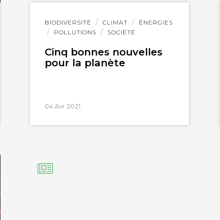
Lire
BIODIVERSITÉ
CLIMAT
ÉNERGIES
l'article
POLLUTIONS
SOCIÉTÉ
Cinq bonnes nouvelles
pour la planète
04 Avr 2021