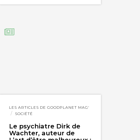
Lire
LES ARTICLES DE GOODPLANET MAG'
l'article
SOCIÉTÉ
Le psychiatre Dirk de
Wachter, auteur de
L’art d’être malheureux :