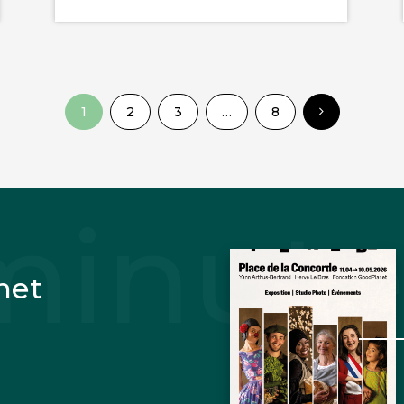
1
2
3
…
8
net