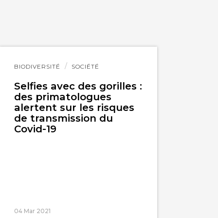
Lire
BIODIVERSITÉ
SOCIÉTÉ
l'article
Selfies avec des gorilles :
des primatologues
alertent sur les risques
de transmission du
Covid-19
04 Mar 2021