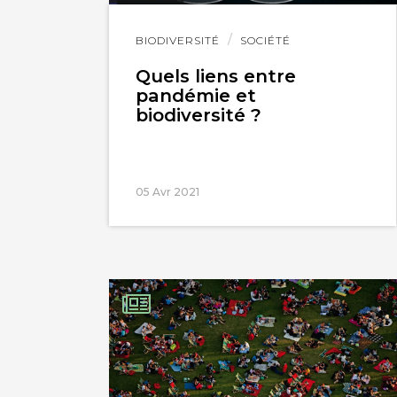
Lire
BIODIVERSITÉ
SOCIÉTÉ
l'article
Quels liens entre
pandémie et
biodiversité ?
05 Avr 2021