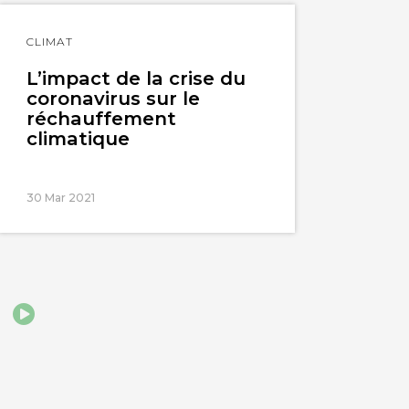
Lire
CLIMAT
l'article
L’impact de la crise du
coronavirus sur le
réchauffement
climatique
30 Mar 2021