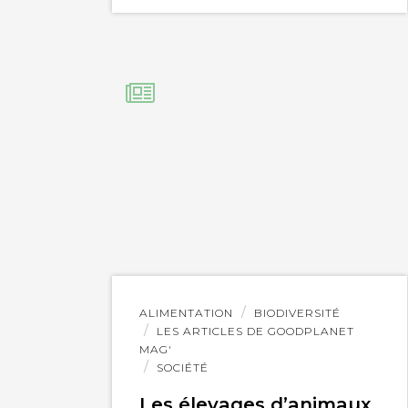
Lire
ALIMENTATION
BIODIVERSITÉ
l'article
LES ARTICLES DE GOODPLANET
MAG'
SOCIÉTÉ
Les élevages d’animaux