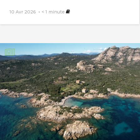
planète moins sale.
10 Avr 2026
< 1
minute
A Patrick : car les nettoyeurs ne sont
pas les pollueurs.
Fabrice Thibaut
15 novembre 2020
Bravo Benjamin, je fais pareil et je
placerai bientôt une photo sur
instagram. Il existe aussi des pinces à