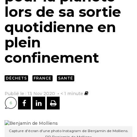
lors de sa sortie
quotidienne en
plein
confinement
DÉCHETS
FRANCE
SANTÉ
Publié le : 13 Nov 2020
< 1
minute
PARTAGER SUR FACEBOOK
PARTAGER SUR LINKEDI
IMPRIMER
6
Capture d'écran d'une photo Instagram de Benjamin de Molliens.
DR Benjamin de Molliens