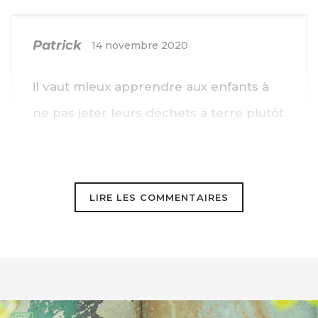
Patrick
14 novembre 2020
il vaut mieux apprendre aux enfants à
ne pas jeter leurs déchets à terre plutôt
que de leur apprendre à ramasser les
papiers des autres. La prévention c’est
mieux pour la planète, réduisont les
LIRE LES COMMENTAIRES
déchets