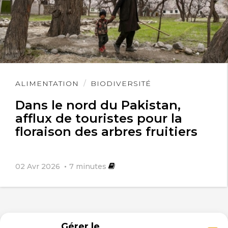
Lire
ALIMENTATION
BIODIVERSITÉ
l'article
Dans le nord du Pakistan,
afflux de touristes pour la
floraison des arbres fruitiers
02 Avr 2026
7
minutes
Gérer le