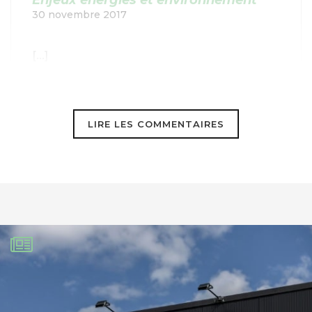
30 novembre 2017
[…]
https://www.goodplanet.info/debat/2017/11/30/
10-signaux-de-la-transition-agricole-et-
LIRE LES COMMENTAIRES
alimentaire&#8230
; […]
Jean Grossmann
3 décembre 2017
Bravo à WWF France. On ne peut pas
être plus clair. Cela est vraiment une