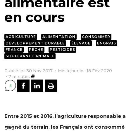
alimentaire est
en cours
AGRICULTURE
ALIMENTATION
CONSOMMER
DÉVELOPPEMENT DURABLE
ÉLEVAGE
ENGRAIS
FRANCE
PÊCHE
PESTICIDES
SOUFFRANCE ANIMALE
Publié le : 30 Nov 2017
Mis à jour le : 18 Fév 2020
7
minutes
PARTAGER SUR FACEBOOK
PARTAGER SUR LINKEDI
IMPRIMER
3
Entre 2015 et 2016, l’agriculture responsable a
gagné du terrain
,
les Français ont consommé