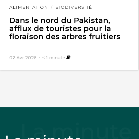
Lire
ALIMENTATION
BIODIVERSITÉ
l'article
Dans le nord du Pakistan,
afflux de touristes pour la
floraison des arbres fruitiers
02 Avr 2026
< 1
minute