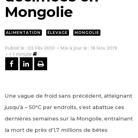
Mongolie
ALIMENTATION
ÉLEVAGE
MONGOLIE
Publié le : 03 Fév 2010
Mis à jour le : 18 Nov 2019
< 1
minute
PARTAGER SUR FACEBOOK
PARTAGER SUR LINKEDIN
IMPRIMER
Une vague de froid sans précédent, atteignant
jusqu’à – 50°C par endroits, s’est abattue ces
dernières semaines sur la Mongolie, entraînant
la mort de près d’1,7 millions de bêtes