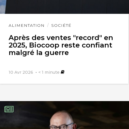
Lire
ALIMENTATION
SOCIÉTÉ
l'article
Après des ventes "record" en
2025, Biocoop reste confiant
malgré la guerre
10 Avr 2026
< 1
minute