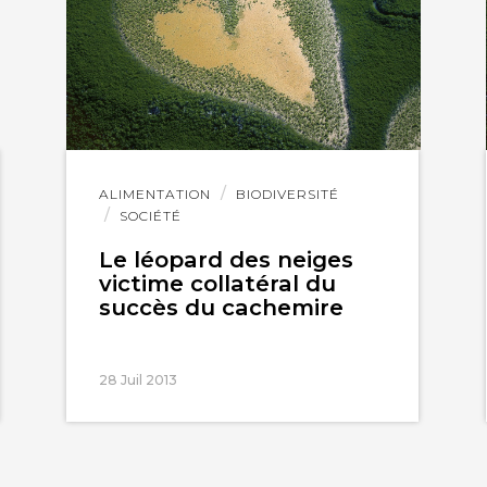
Lire
ALIMENTATION
BIODIVERSITÉ
l'article
SOCIÉTÉ
Le léopard des neiges
victime collatéral du
succès du cachemire
28 Juil 2013