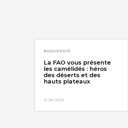
Lire
BIODIVERSITÉ
l'article
La FAO vous présente
les camélidés : héros
des déserts et des
hauts plateaux
21 Jan 2024