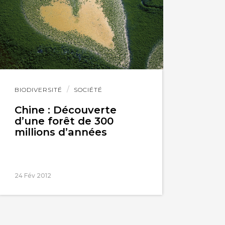
Lire
BIODIVERSITÉ
SOCIÉTÉ
l'article
Chine : Découverte
d’une forêt de 300
millions d’années
24 Fév 2012