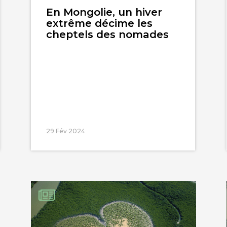
l'article
En Mongolie, un hiver
extrême décime les
cheptels des nomades
29 Fév 2024