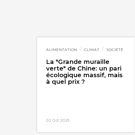
Lire
ALIMENTATION
CLIMAT
SOCIÉTÉ
l'article
La "Grande muraille
verte" de Chine: un pari
écologique massif, mais
à quel prix ?
02 Oct 2025