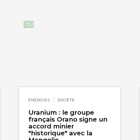
Lire
ÉNERGIES
SOCIÉTÉ
l'article
Uranium : le groupe
français Orano signe un
accord minier
"historique" avec la
Mongolie