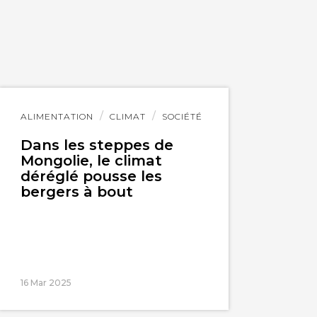
Lire
ALIMENTATION
CLIMAT
SOCIÉTÉ
l'article
Dans les steppes de
Mongolie, le climat
déréglé pousse les
bergers à bout
16 Mar 2025