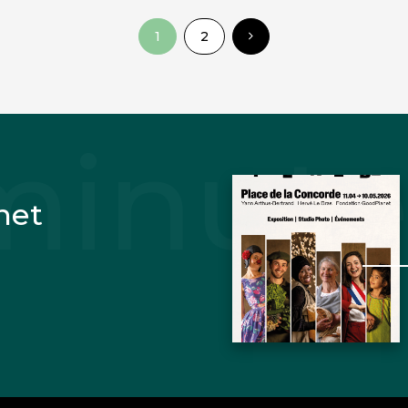
1
2
net