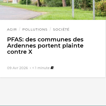
Lire
AGIR
POLLUTIONS
SOCIÉTÉ
l'article
PFAS: des communes des
Ardennes portent plainte
contre X
09 Avr 2026
< 1
minute