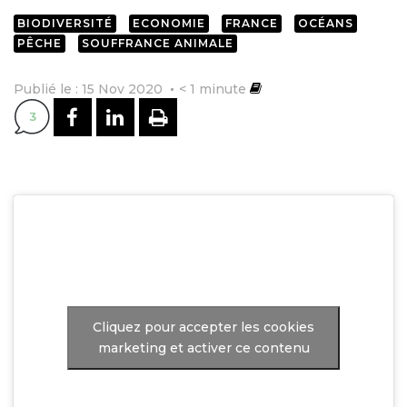
BIODIVERSITÉ
ECONOMIE
FRANCE
OCÉANS
PÊCHE
SOUFFRANCE ANIMALE
Publié le : 15 Nov 2020
< 1
minute
PARTAGER SUR FACEBOOK
PARTAGER SUR LINKEDI
IMPRIMER
3
Cliquez pour accepter les cookies
marketing et activer ce contenu