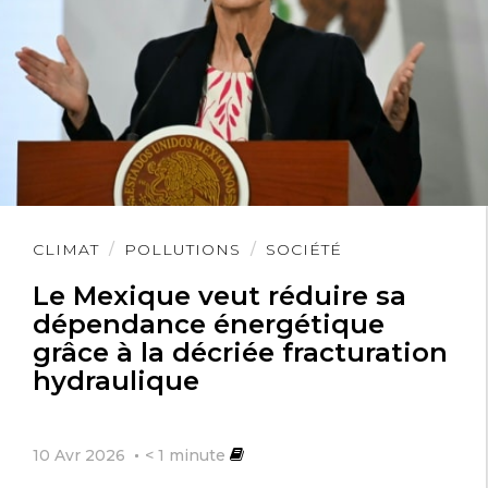
Lire
CLIMAT
POLLUTIONS
SOCIÉTÉ
l'article
Le Mexique veut réduire sa
dépendance énergétique
grâce à la décriée fracturation
hydraulique
10 Avr 2026
< 1
minute