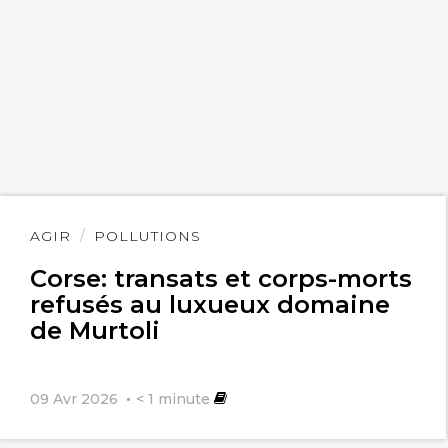
Lire
AGIR
POLLUTIONS
l'article
Corse: transats et corps-morts
refusés au luxueux domaine
de Murtoli
09 Avr 2026
< 1
minute