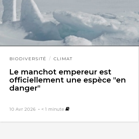
Lire
BIODIVERSITÉ
CLIMAT
l'article
Le manchot empereur est
officiellement une espèce "en
danger"
10 Avr 2026
< 1
minute