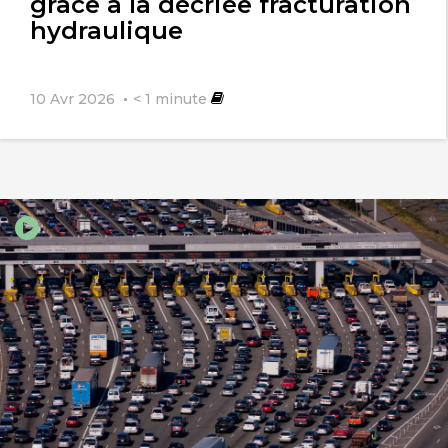
grâce à la décriée fracturation
hydraulique
10 Avr 2026
< 1
minute