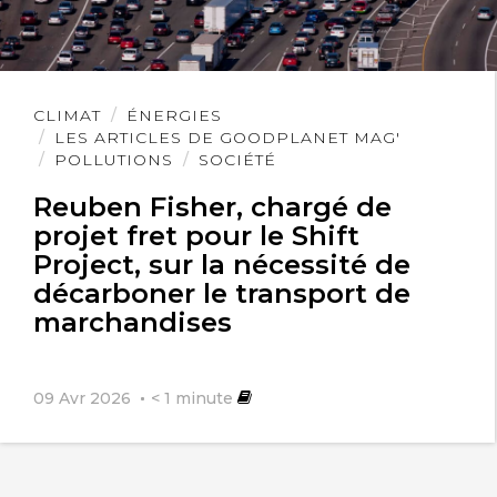
Lire
CLIMAT
ÉNERGIES
l'article
LES ARTICLES DE GOODPLANET MAG'
POLLUTIONS
SOCIÉTÉ
Reuben Fisher, chargé de
projet fret pour le Shift
Project, sur la nécessité de
décarboner le transport de
marchandises
09 Avr 2026
< 1
minute