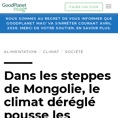
FAIRE UN DON
NOUS SOMMES AU REGRET DE VOUS INFORMER QUE
GOODPLANET MAG' VA S'ARRÊTER COURANT AVRIL
2026. MERCI DE VOTRE SOUTIEN. EN SAVOIR PLUS.
ALIMENTATION
CLIMAT
SOCIÉTÉ
Dans les steppes
de Mongolie, le
climat déréglé
pousse les