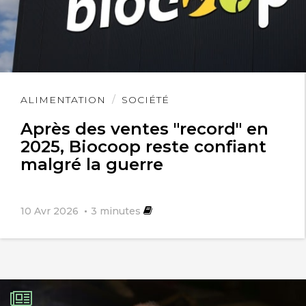
Lire
ALIMENTATION
SOCIÉTÉ
l'article
Après des ventes "record" en
2025, Biocoop reste confiant
malgré la guerre
10 Avr 2026
3
minutes