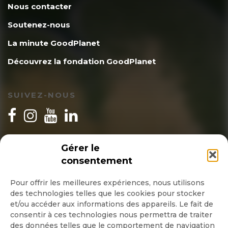
Nous contacter
Soutenez-nous
La minute GoodPlanet
Découvrez la fondation GoodPlanet
SUIVEZ-NOUS
INSCRIPTION NEWSLETTER
Gérer le
consentement
Pour offrir les meilleures expériences, nous utilisons
des technologies telles que les cookies pour stocker
Quotidienne
et/ou accéder aux informations des appareils. Le fait de
consentir à ces technologies nous permettra de traiter
Hebdo
des données telles que le comportement de navigation