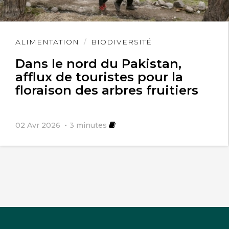
Lire
ALIMENTATION
BIODIVERSITÉ
l'article
Dans le nord du Pakistan,
afflux de touristes pour la
floraison des arbres fruitiers
02 Avr 2026
3
minutes