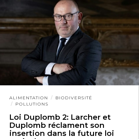
Lire
ALIMENTATION
BIODIVERSITÉ
l'article
POLLUTIONS
Loi Duplomb 2: Larcher et
Duplomb réclament son
insertion dans la future loi