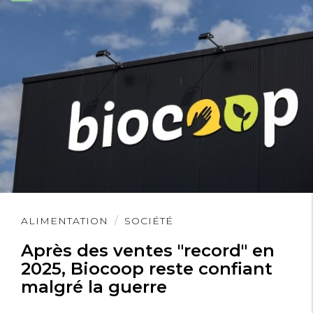
Lire
ALIMENTATION
SOCIÉTÉ
l'article
Après des ventes "record" en
2025, Biocoop reste confiant
malgré la guerre