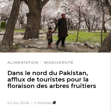
Lire
ALIMENTATION
BIODIVERSITÉ
l'article
Dans le nord du Pakistan,
afflux de touristes pour la
floraison des arbres fruitiers
02 Avr 2026
2
minutes