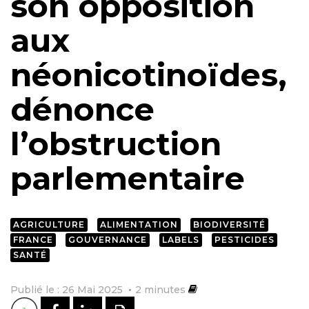
son opposition
aux
néonicotinoïdes,
dénonce
l’obstruction
parlementaire
AGRICULTURE
ALIMENTATION
BIODIVERSITÉ
FRANCE
GOUVERNANCE
LABELS
PESTICIDES
SANTÉ
Publié le : 26 Mai 2025
2
minutes
PARTAGER SUR FACEBOOK
PARTAGER SUR LINKEDI
IMPRIMER