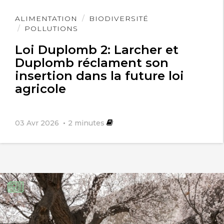
Lire
ALIMENTATION
BIODIVERSITÉ
l'article
POLLUTIONS
Loi Duplomb 2: Larcher et
Duplomb réclament son
insertion dans la future loi
agricole
03 Avr 2026
2
minutes