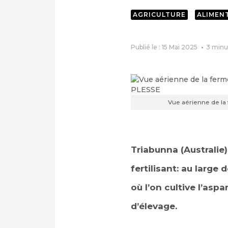
AGRICULTURE
ALIMEN
Publié le : 15 Mai 2025
3
minu
Vue aérienne de la
Triabunna (Australie) 
fertilisant: au large
où l’on cultive l’asp
d’élevage.