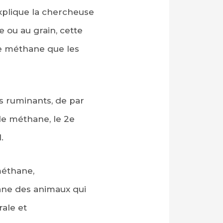
explique la chercheuse
 ou au grain, cette
 le méthane que les
es ruminants, de par
de méthane, le 2e
.
méthane,
ane des animaux qui
rale et