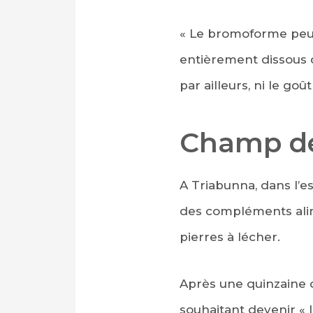
« Le bromoforme peut 
entièrement dissous d
par ailleurs, ni le go
Champ de
A Triabunna, dans l’e
des compléments alime
pierres à lécher.
Après une quinzaine d
souhaitant devenir « 