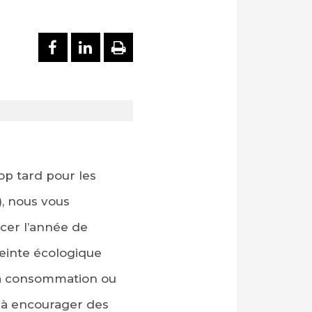
PARTAGER SUR FACEBOOK
PARTAGER SUR LINKEDI
IMPRIMER
op tard pour les
), nous vous
cer l’année de
einte écologique
, la consommation ou
t à encourager des