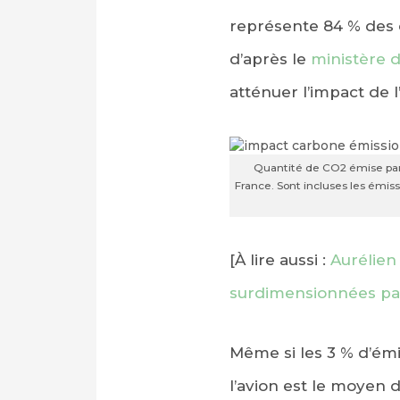
représente 84 % des 
d’après le
ministère d
atténuer l’impact de l’
Quantité de CO2 émise par
France. Sont incluses les émissi
PARTAGER SUR FAC
PARTAGER SUR LIN
[À lire aussi :
Aurélien
surdimensionnées par
IMPRIMER
Même si les 3 % d’ém
l’avion est le moyen 