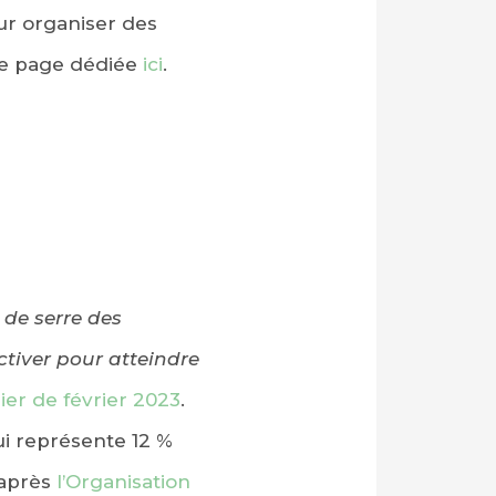
ur organiser des
ne page dédiée
ici
.
 de serre des
ctiver pour atteindre
ier de février 2023
.
i représente 12 %
’après
l’Organisation