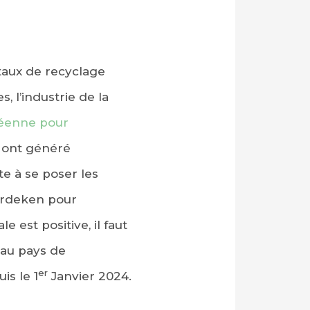
taux de recyclage
 l’industrie de la
péenne pour
0 ont généré
e à se poser les
erdeken pour
e est positive, il faut
, au pays de
er
is le 1
Janvier 2024.