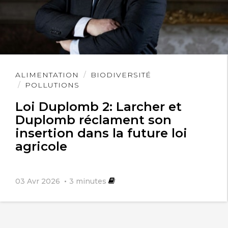
Lire
ALIMENTATION
BIODIVERSITÉ
l'article
POLLUTIONS
Loi Duplomb 2: Larcher et
Duplomb réclament son
insertion dans la future loi
agricole
03 Avr 2026
3
minutes