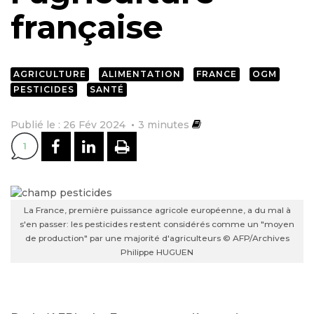
française
AGRICULTURE
ALIMENTATION
FRANCE
OGM
PESTICIDES
SANTÉ
Publié le : 26 Fév 2024
3
minutes
PARTAGER SUR FACEBOOK
PARTAGER SUR LINKEDI
IMPRIMER
1
La France, première puissance agricole européenne, a du mal à
s'en passer: les pesticides restent considérés comme un "moyen
de production" par une majorité d'agriculteurs © AFP/Archives
Philippe HUGUEN