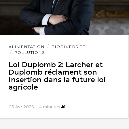
Lire
ALIMENTATION
BIODIVERSITÉ
l'article
POLLUTIONS
Loi Duplomb 2: Larcher et
Duplomb réclament son
insertion dans la future loi
agricole
03 Avr 2026
4
minutes