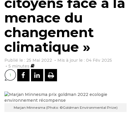
citoyens face à la
menace du
changement
climatique »
Publié le : 25 Mai 2022
Mis à jour le : 04 Fév 2025
5
minutes
PARTAGER SUR FACEBOOK
PARTAGER SUR LINKEDI
IMPRIMER
1
Marjan Minnesma (Photo: ©Goldman Environmental Prize)