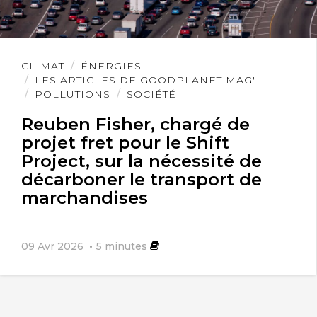
Lire
CLIMAT
ÉNERGIES
l'article
LES ARTICLES DE GOODPLANET MAG'
POLLUTIONS
SOCIÉTÉ
Reuben Fisher, chargé de
projet fret pour le Shift
Project, sur la nécessité de
décarboner le transport de
marchandises
09 Avr 2026
5
minutes