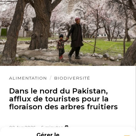
Lire
ALIMENTATION
BIODIVERSITÉ
l'article
Dans le nord du Pakistan,
afflux de touristes pour la
floraison des arbres fruitiers
02 Avr 2026
5
minutes
Gérer le