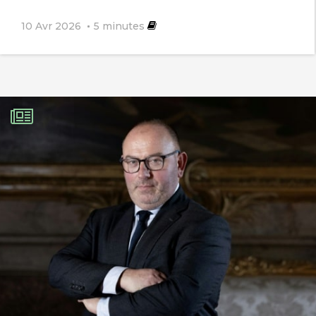
siècle avec la dérégulation des marchés
10 Avr 2026
5
minutes
agricoles et l’OMC, l’organisation
mondiale des crapules. Autrement dit
avec l’idéologie néolibérale qui ne
s’applique que quand ça les arrange.