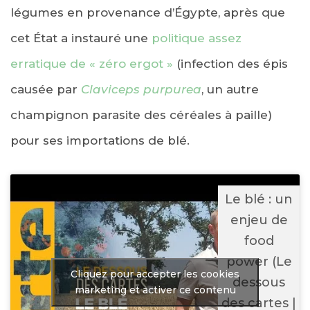
légumes en provenance d’Égypte, après que
cet État a instauré une
politique assez
erratique de « zéro ergot »
(infection des épis
causée par
Claviceps purpurea
, un autre
champignon parasite des céréales à paille)
pour ses importations de blé.
Le blé : un
enjeu de
food
power (Le
Cliquez pour accepter les cookies
dessous
marketing et activer ce contenu
des cartes |