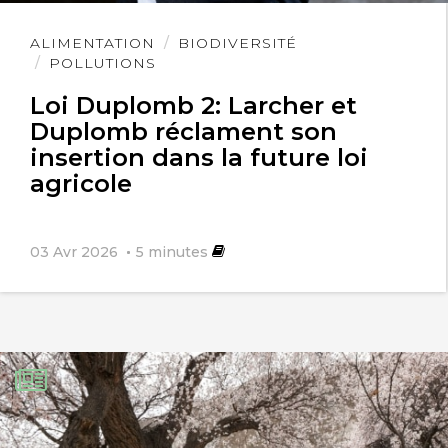
Lire
ALIMENTATION
BIODIVERSITÉ
l'article
POLLUTIONS
Loi Duplomb 2: Larcher et
Duplomb réclament son
insertion dans la future loi
agricole
03 Avr 2026
5
minutes