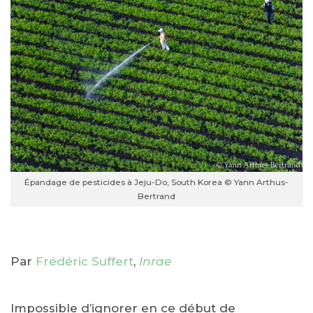
Épandage de pesticides à Jeju-Do, South Korea © Yann Arthus-
Bertrand
Par
Frédéric Suffert
,
Inrae
Impossible d’ignorer en ce début de