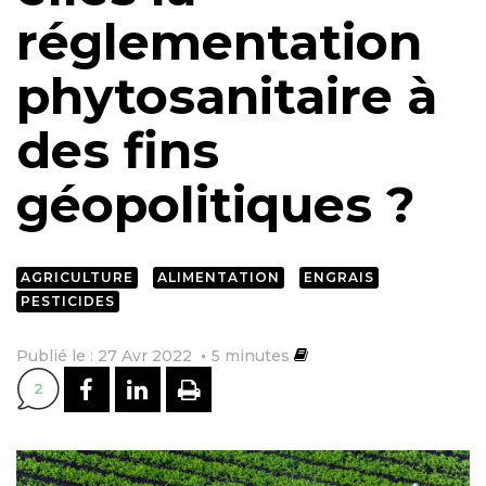
réglementation
phytosanitaire à
des fins
géopolitiques ?
AGRICULTURE
ALIMENTATION
ENGRAIS
PESTICIDES
Publié le : 27 Avr 2022
5
minutes
PARTAGER SUR FACEBOOK
PARTAGER SUR LINKEDI
IMPRIMER
2