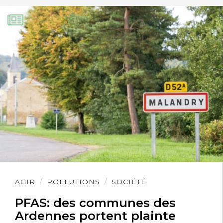
Lire
AGIR
POLLUTIONS
SOCIÉTÉ
l'article
PFAS: des communes des
Ardennes portent plainte