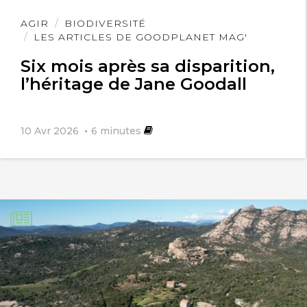
Lire
AGIR
BIODIVERSITÉ
l'article
LES ARTICLES DE GOODPLANET MAG'
Delluc
9 janvier 2022
Six mois après sa disparition,
l’héritage de Jane Goodall
J’adore votre émission le dimanche
après-midi vous êtes vraiment adorable.
10 Avr 2026
6
minutes
Un grand respect pour tous ce que
vous faite
Lefaut
25 mars 2023