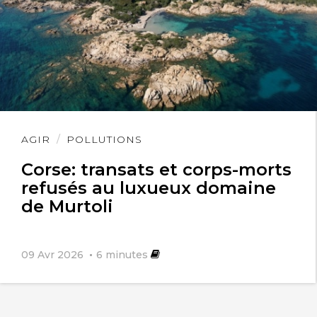
Des les beaux jours nous viendront ?
Lire
AGIR
POLLUTIONS
l'article
Corse: transats et corps-morts
refusés au luxueux domaine
de Murtoli
09 Avr 2026
6
minutes