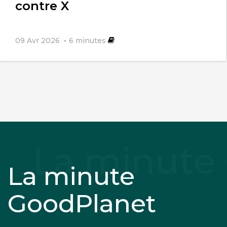
contre X
09 Avr 2026
6
minutes
La minute
GoodPlanet