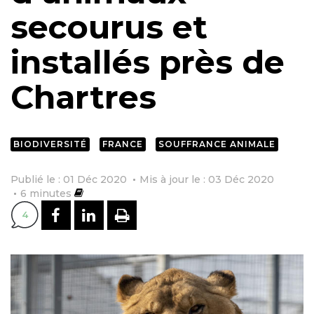
secourus et
installés près de
Chartres
BIODIVERSITÉ
FRANCE
SOUFFRANCE ANIMALE
Publié le : 01 Déc 2020
Mis à jour le : 03 Déc 2020
6
minutes
PARTAGER SUR FACEBOOK
PARTAGER SUR LINKEDI
IMPRIMER
4