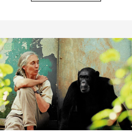
Michelle BRUEL
2 janvier 2022
mille bravos pour tout ce que vous
faites pour le bien-être animal. Vous
avez raison l’amour des animaux est
dans les gênes comme d’autres la
danse ou la musique. Je regarde vos
émissions avec beaucoup d’assiduité.
Bonne année 2022 pour vos animaux et
votre entreprise. gigantesque il y a tant
à faire dans ce domaine.