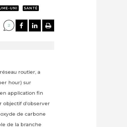
UME-UNI
SANTÉ
PARTAGER SUR FACEBOOK
PARTAGER SUR LINKEDI
IMPRIMER
2
éseau routier, a
per hour) sur
en application fin
ur objectif d’observer
 dioxyde de carbone
ble de la branche