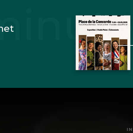
net
I