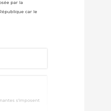
osée par la
République car le
ignantes s’imposent