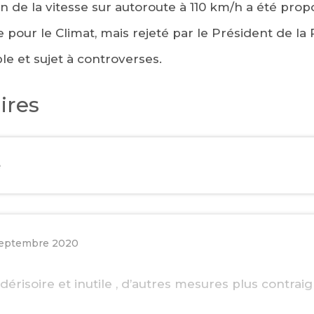
on de la vitesse sur autoroute à 110 km/h a été prop
pour le Climat, mais rejeté par le Président de la 
ble et sujet à controverses.
ires
e
septembre 2020
 dérisoire et inutile , d’autres mesures plus contra