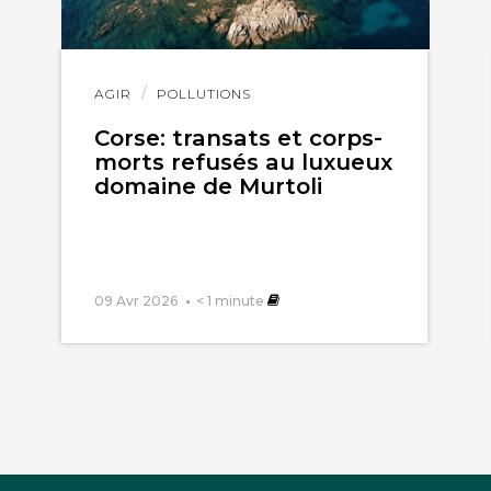
Lire
AGIR
POLLUTIONS
l'article
Corse: transats et corps-
morts refusés au luxueux
domaine de Murtoli
09 Avr 2026
< 1
minute