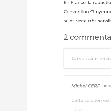
En France, la réducti
Convention Citoyenne 
sujet reste très sensi
2 commenta
Ecrire un commentair
Michel CERF
18 
Cette solution est
, mais ….