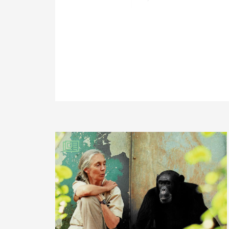
Méryl Pinque
20
PARTAGER SUR FAC
un minuscule prem
PARTAGER SUR LIN
Il faut que le reste
IMPRIMER