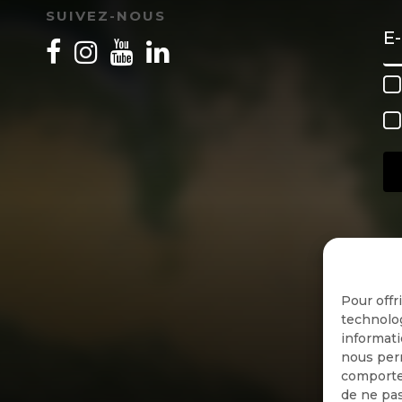
SUIVEZ-NOUS
Pour offr
technolog
informati
nous perm
comportem
de ne pas