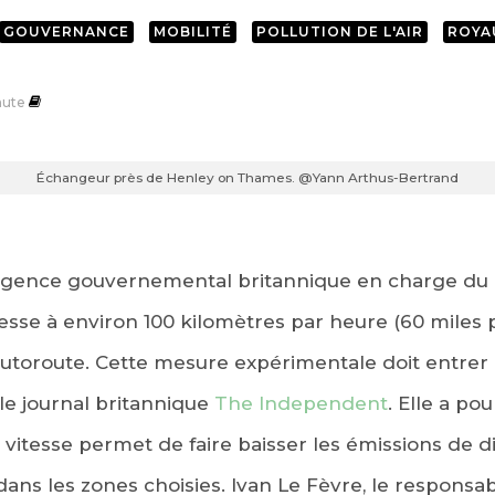
GOUVERNANCE
MOBILITÉ
POLLUTION DE L'AIR
ROYA
nute
Échangeur près de Henley on Thames. @Yann Arthus-Bertrand
agence gouvernemental britannique en charge du r
itesse à environ 100 kilomètres par heure (60 miles 
autoroute. Cette mesure expérimentale doit entrer 
le journal britannique
The Independent
. Elle a po
a vitesse permet de faire baisser les émissions de
 dans les zones choisies. Ivan Le Fèvre, le responsa