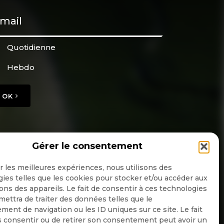
Quotidienne
Hebdo
OK
Gérer le consentement
ir les meilleures expériences, nous utilisons des
ies telles que les cookies pour stocker et/ou accéder aux
ons des appareils. Le fait de consentir à ces technologies
ettra de traiter des données telles que le
ent de navigation ou les ID uniques sur ce site. Le fait
 consentir ou de retirer son consentement peut avoir un