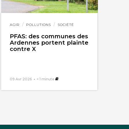
Lire
AGIR
POLLUTIONS
SOCIÉTÉ
l'article
PFAS: des communes des
Ardennes portent plainte
contre X
09 Avr 2026
< 1
minute