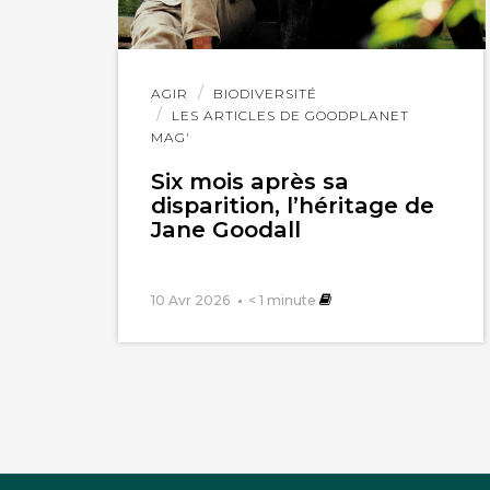
Lire
AGIR
BIODIVERSITÉ
l'article
LES ARTICLES DE GOODPLANET
MAG'
Six mois après sa
disparition, l’héritage de
Jane Goodall
10 Avr 2026
< 1
minute