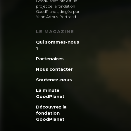
GoodPlanet Info est un
projet de la fondation
GoodPlanet, dirigée par
Yann Arthus-Bertrand
LE MAGAZINE
Qui sommes-nous
?
Partenaires
Nous contacter
Soutenez-nous
La minute
GoodPlanet
Découvrez la
fondation
GoodPlanet