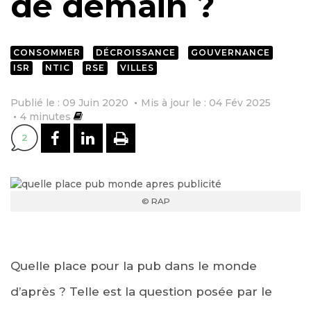
de demain ?
CONSOMMER
DÉCROISSANCE
GOUVERNANCE
ISR
NTIC
RSE
VILLES
Publié le : 09 Juin 2020
Mis à jour le : 04 Fév 2025
4
minutes
PARTAGER SUR FACEBOOK
PARTAGER SUR LINKEDI
IMPRIMER
2
© RAP
Quelle place pour la pub dans le monde
d’après ? Telle est la question posée par le