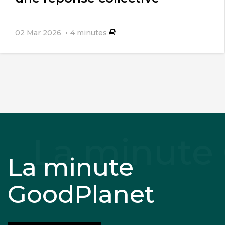
02 Mar 2026
4
minutes
La minute
GoodPlanet