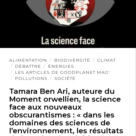
est compromise. Pour toutes ces
raisons, il serait sain de supprimer la
publicité !
Lire
ALIMENTATION
BIODIVERSITÉ
CLIMAT
l'article
DÉBATTRE
ÉNERGIES
LES ARTICLES DE GOODPLANET MAG'
Michel CERF
14 juin 2020
POLLUTIONS
SOCIÉTÉ
Tamara Ben Ari, auteure du
Il est illusoire de croire que l’on va
Moment orwellien, la science
supprimer la publicité , les
face aux nouveaux
obscurantismes : « dans les
consommateurs sont irresponsables et
domaines des sciences de
ils en redemandent , hélas .
l’environnement, les résultats