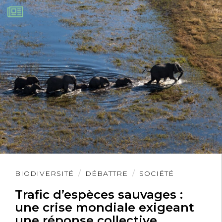
Lire
BIODIVERSITÉ
DÉBATTRE
SOCIÉTÉ
l'article
Trafic d’espèces sauvages :
une crise mondiale exigeant
une réponse collective