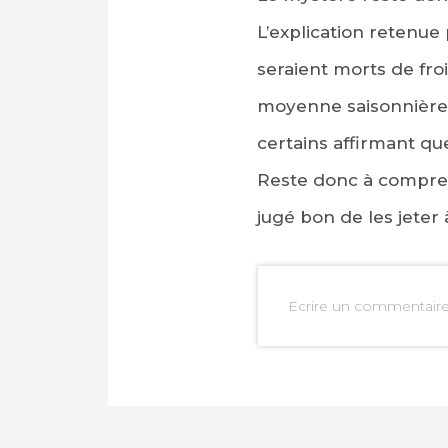
L’explication retenue
seraient morts de fro
moyenne saisonnière. E
certains affirmant qu
Reste donc à compren
jugé bon de les jeter à
Ecrire un commentair
PARTAGER SUR FAC
PARTAGER SUR LIN