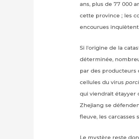
ans, plus de 77 000 a
cette province ; les c
encourues inquiètent 
Si l’origine de la ca
déterminée, nombreux
par des producteurs qu
cellules du virus
porci
qui viendrait étayyer
Zhejiang se défendent 
fleuve, les carcasses
Le mystère reste donc 