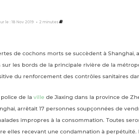
our le : 18 Nov 2019
2
minutes
ertes de cochons morts se succèdent à Shanghai, a
ur les bords de la principale rivière de la métropo
tive du renforcement des contrôles sanitaires dan
police de la
ville
de Jiaxing dans la province de Zhe
nghai, arrêtait 17 personnes soupçonnées de vendr
malades impropres à la consommation. Toutes ser
ntre elles recevant une condamnation à perpétuité.