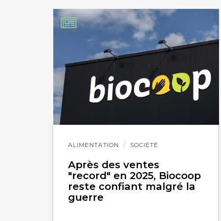
IMPRIMER
Lire
ALIMENTATION
SOCIÉTÉ
l'article
Après des ventes
"record" en 2025, Biocoop
reste confiant malgré la
guerre