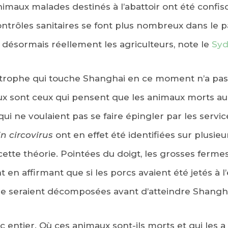
nimaux malades destinés à l’abattoir ont été confis
ontrôles sanitaires se font plus nombreux dans le p
désormais réellement les agriculteurs, note le
Syd
tastrophe qui touche Shanghai en ce moment n’a pa
 sont ceux qui pensent que les animaux morts aurai
i ne voulaient pas se faire épingler par les servic
n circovirus
ont en effet été identifiées sur plusieu
 cette théorie. Pointées du doigt, les grosses ferme
en affirmant que si les porcs avaient été jetés à l
 se seraient décomposées avant d’atteindre Shangha
entier. Où ces animaux sont-ils morts et qui les a j