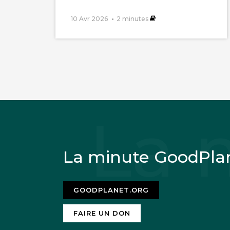
10 Avr 2026
2
minutes
La minute GoodPla
GOODPLANET.ORG
FAIRE UN DON