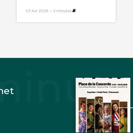
03 Avr 2026
2
minutes
net