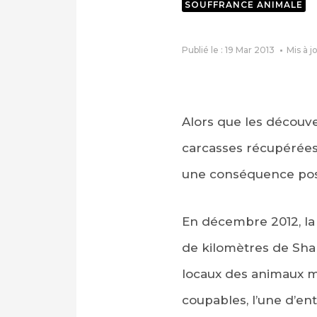
SOUFFRANCE ANIMALE
Publié le : 19 Mar 2013
Mis à j
Alors que les découv
carcasses récupérées s
une conséquence posi
En décembre 2012, la 
de kilomètres de Sha
locaux des animaux 
coupables, l’une d’e