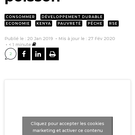
CONSOMMER
DÉVELOPPEMENT DURABLE
ECONOMIE
KENYA
PAUVRETÉ
PÊCHE
RSE
Publié le : 20 Jan 2019
Mis à jour le : 27 Fév 2020
< 1
minute
PARTAGER SUR FACEBOOK
PARTAGER SUR LINKEDI
IMPRIMER
2
Cliquez pour accepter les cookies
marketing et activer ce contenu