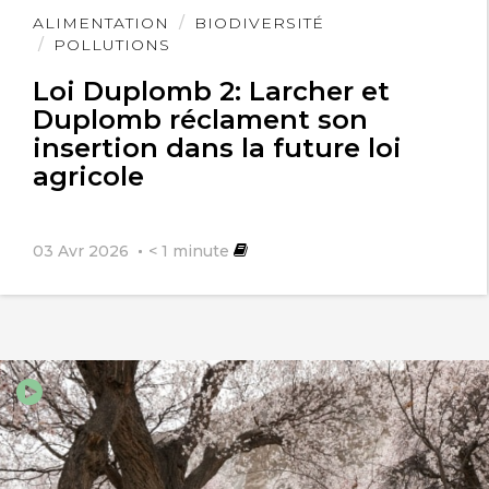
Lire
ALIMENTATION
BIODIVERSITÉ
l'article
POLLUTIONS
Loi Duplomb 2: Larcher et
Duplomb réclament son
insertion dans la future loi
agricole
03 Avr 2026
< 1
minute