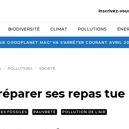
Inscrivez-vou
BIODIVERSITÉ
CLIMAT
POLLUTIONS
ÉNER
E GOODPLANET MAG' VA S'ARRÊTER COURANT AVRIL 2026
S
POLLUTIONS
SOCIÉTÉ
éparer ses repas tue
ES FOSSILES
PAUVRETÉ
POLLUTION DE L'AIR