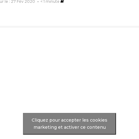
our le : 27 Fév 2020
< 1
minute
Cliquez pour accepter les cookies
marketing et activer ce contenu