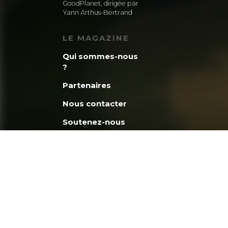
GoodPlanet, dirigée par
Yann Arthus-Bertrand
LE MAGAZINE
Qui sommes-nous
?
Partenaires
Nous contacter
Soutenez-nous
La minute
GoodPlanet
Découvrez la
fondation
GoodPlanet