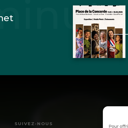
net
I
SUIVEZ-NOUS
Pour offr