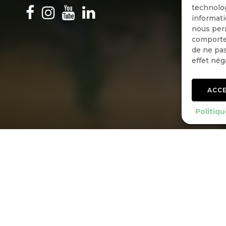
technolog
informati
nous perm
comportem
de ne pas
effet nég
ACC
Politiqu