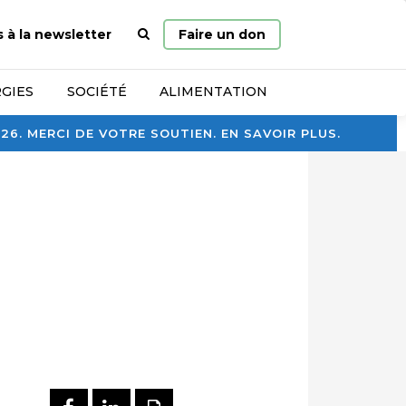
Page
s à la newsletter
Faire un don
d’accueil
GIES
SOCIÉTÉ
ALIMENTATION
. MERCI DE VOTRE SOUTIEN. EN SAVOIR PLUS.
PARTAGER SUR FACEBOOK
PARTAGER SUR LINKEDI
IMPRIMER