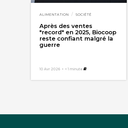
Lire
ALIMENTATION
SOCIÉTÉ
l'article
Après des ventes
"record" en 2025, Biocoop
reste confiant malgré la
guerre
10 Avr 2026
< 1
minute