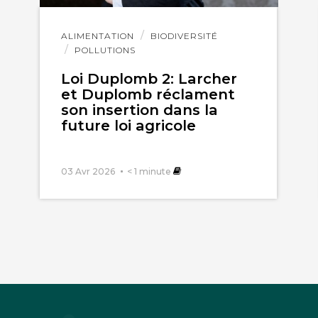
Lire
ALIMENTATION
BIODIVERSITÉ
l'article
POLLUTIONS
Loi Duplomb 2: Larcher
et Duplomb réclament
son insertion dans la
future loi agricole
03 Avr 2026
< 1
minute