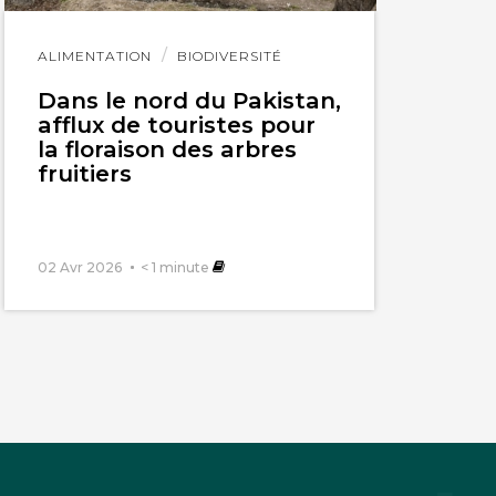
Lire
ALIMENTATION
BIODIVERSITÉ
l'article
Dans le nord du Pakistan,
afflux de touristes pour
la floraison des arbres
fruitiers
02 Avr 2026
< 1
minute