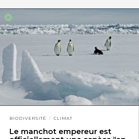
Lire
BIODIVERSITÉ
CLIMAT
l'article
Le manchot empereur est