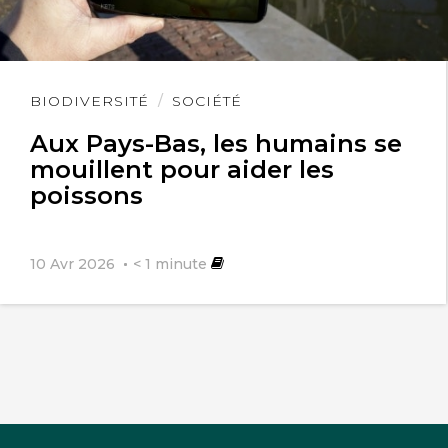
Lire
BIODIVERSITÉ
SOCIÉTÉ
l'article
Aux Pays-Bas, les humains se
mouillent pour aider les
poissons
10 Avr 2026
< 1
minute