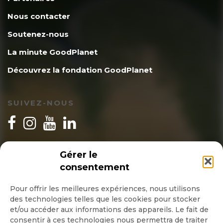
Nous contacter
Soutenez-nous
La minute GoodPlanet
Découvrez la fondation GoodPlanet
SUIVEZ-NOUS
INSCRIPTION NEWSLETTER
Gérer le
consentement
Pour offrir les meilleures expériences, nous utilisons
des technologies telles que les cookies pour stocker
Quotidienne
et/ou accéder aux informations des appareils. Le fait de
consentir à ces technologies nous permettra de traiter