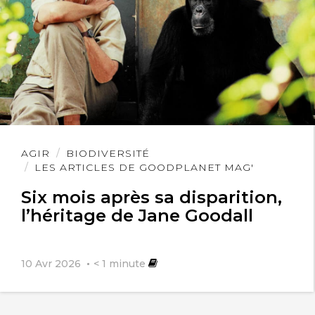
Lire
AGIR
BIODIVERSITÉ
l'article
LES ARTICLES DE GOODPLANET MAG'
Six mois après sa disparition,
l’héritage de Jane Goodall
10 Avr 2026
< 1
minute