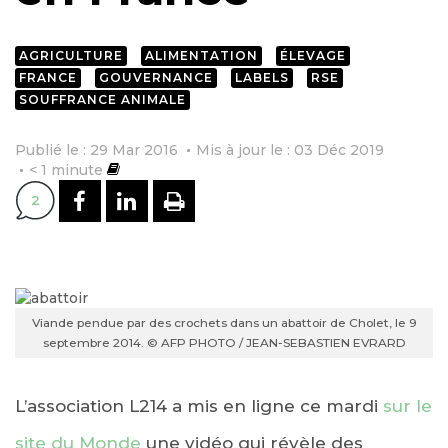
AGRICULTURE
ALIMENTATION
ÉLEVAGE
FRANCE
GOUVERNANCE
LABELS
RSE
SOUFFRANCE ANIMALE
Publié le : 29 Mar 2016
Mis à jour le : 03 Déc 2019
< 1
minute
PARTAGER SUR FACEBOOK
PARTAGER SUR LINKEDI
IMPRIMER
2
Viande pendue par des crochets dans un abattoir de Cholet, le 9
septembre 2014. © AFP PHOTO / JEAN-SEBASTIEN EVRARD
L’association L214 a mis en ligne ce mardi
sur le
site du Monde
une vidéo qui révèle des