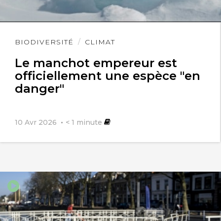
Lire
BIODIVERSITÉ
CLIMAT
l'article
Le manchot empereur est
officiellement une espèce "en
danger"
10 Avr 2026
< 1
minute