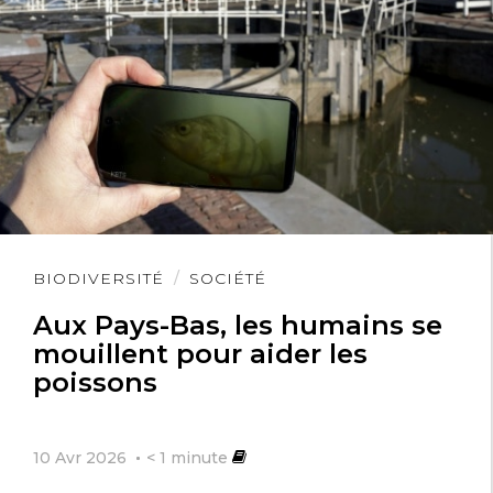
Lire
BIODIVERSITÉ
SOCIÉTÉ
l'article
Aux Pays-Bas, les humains se
mouillent pour aider les
poissons
10 Avr 2026
< 1
minute