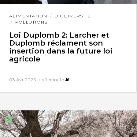
Lire
ALIMENTATION
BIODIVERSITÉ
l'article
POLLUTIONS
Loi Duplomb 2: Larcher et
Duplomb réclament son
insertion dans la future loi
agricole
03 Avr 2026
< 1
minute