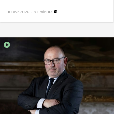
10 Avr 2026
< 1
minute