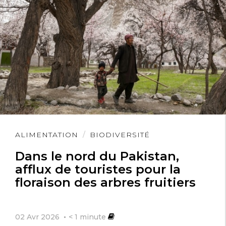
Lire
ALIMENTATION
BIODIVERSITÉ
l'article
Dans le nord du Pakistan,
afflux de touristes pour la
floraison des arbres fruitiers
02 Avr 2026
< 1
minute