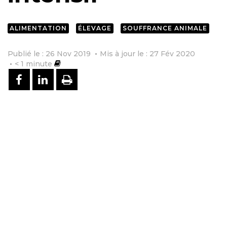
ALIMENTATION
ÉLEVAGE
SOUFFRANCE ANIMALE
Publié le : 26 Nov 2019
Mis à jour le : 27 Fév 2020
< 1
minute
PARTAGER SUR FACEBOOK
PARTAGER SUR LINKEDIN
IMPRIMER