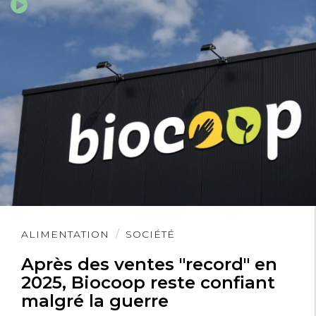
Lire
ALIMENTATION
SOCIÉTÉ
l'article
Après des ventes "record" en
2025, Biocoop reste confiant
malgré la guerre