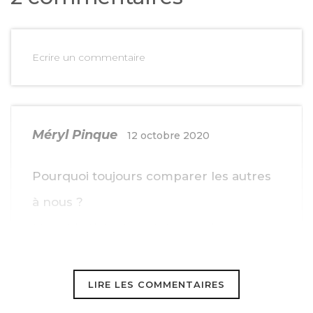
Ecrire un commentaire
Méryl Pinque
12 octobre 2020
Pourquoi toujours comparer les autres
à nous ?
Stop à la théorie spéciste de la
similitude des esprits : les animaux
nonhumains ont des droits
LIRE LES COMMENTAIRES
fondamentaux inaliénables non à cause