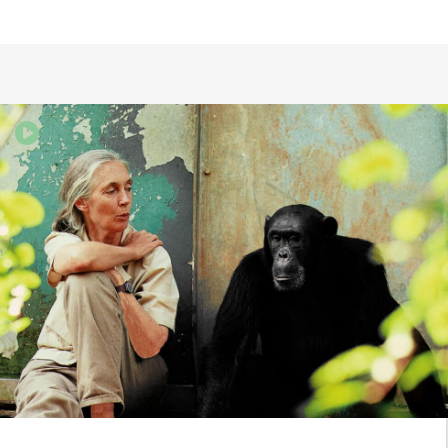
de leur degré de ressemblance avec
nous, mais parce qu’ils sont sentients.
A lire, du philosophe américain Gary
Francione :
http://bibliodroitsanimaux.free.fr/francionepr
KIATONDA ZINGA ANTHY
17 octobre 2020
Quel malheur pour mon pays la RDC,