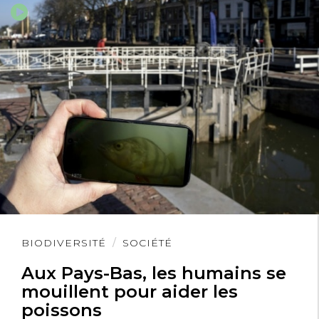
Lire
BIODIVERSITÉ
SOCIÉTÉ
l'article
Aux Pays-Bas, les humains se
mouillent pour aider les
poissons