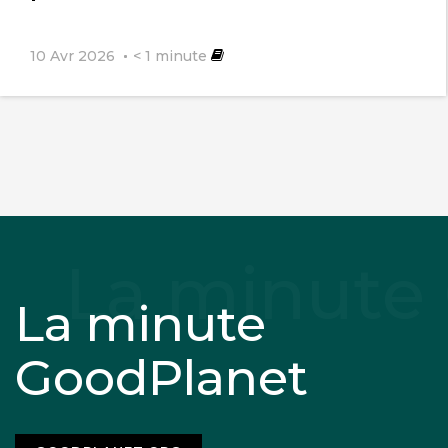
10 Avr 2026
< 1
minute
La minute
GoodPlanet