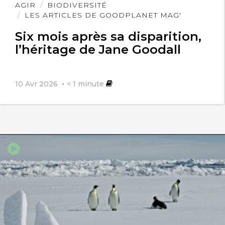
Lire
AGIR
BIODIVERSITÉ
qui va encore subir des guerres juste
l'article
LES ARTICLES DE GOODPLANET MAG'
pour que quelques gourmands du
Six mois après sa disparition,
l’héritage de Jane Goodall
monde mangent bien…
Esperons que les Bonobos vont tout
10 Avr 2026
< 1
minute
finir avant votre arriver.