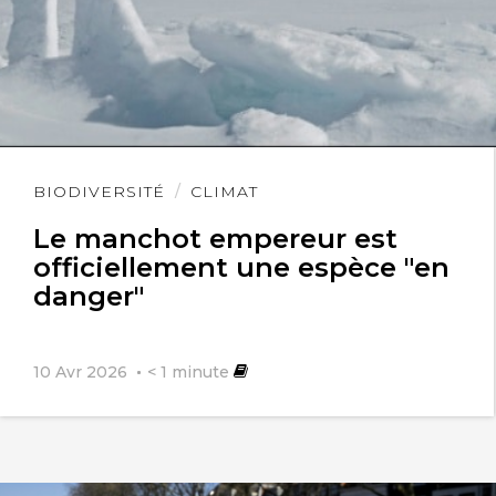
Lire
BIODIVERSITÉ
CLIMAT
l'article
Le manchot empereur est
officiellement une espèce "en
danger"
10 Avr 2026
< 1
minute