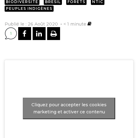
BIODIVERSITÉ
BRESIL
FORÊTS
NTIC
PEUPLES INDIGÈNES
Publié le : 26 Août 2020
< 1
minute
PARTAGER SUR FACEBOOK
PARTAGER SUR LINKEDI
IMPRIMER
1
Cliquez pour accepter les cookies
marketing et activer ce contenu