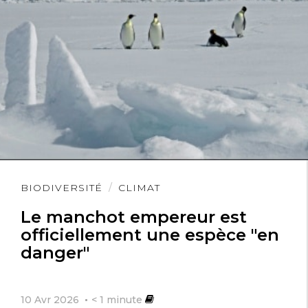
Lire
BIODIVERSITÉ
CLIMAT
l'article
Le manchot empereur est
officiellement une espèce "en
danger"
10 Avr 2026
< 1
minute