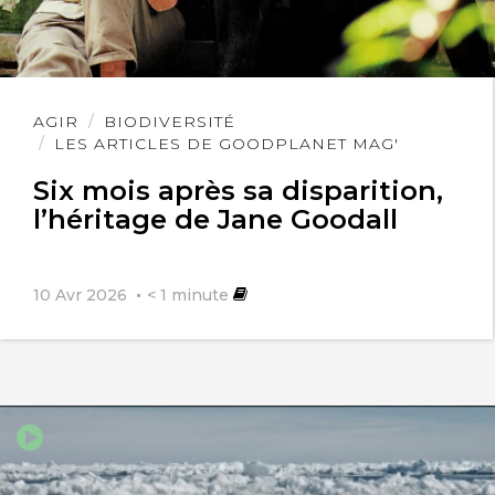
Lire
AGIR
BIODIVERSITÉ
l'article
LES ARTICLES DE GOODPLANET MAG'
Six mois après sa disparition,
l’héritage de Jane Goodall
10 Avr 2026
< 1
minute